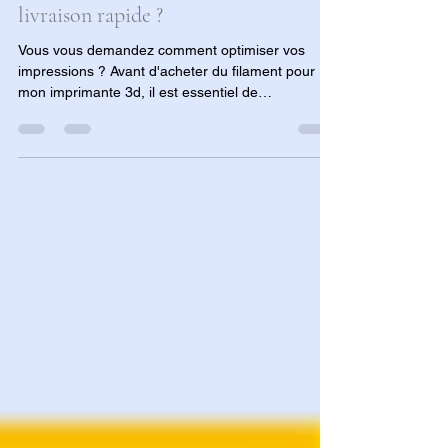
Est-ce difficile de trouver le bon
endroit pour acheter du filament
pour mon imprimante 3D avec une
livraison rapide ?
Vous vous demandez comment optimiser vos
impressions ? Avant d'acheter du filament pour
mon imprimante 3d, il est essentiel de
comprendre l'impact de la qualité du matériau sur
vos résultats. Que vous soyez un amateur
passionné ou un industriel à la recherche de
filament 3d professionel en France, ce guide
complet analyse les critères de tolérance, les
types de polymères (PLA, PETG, ASA) et les
meilleures pratiques de stockage pour garantir la
réussite de chaque projet. Décou