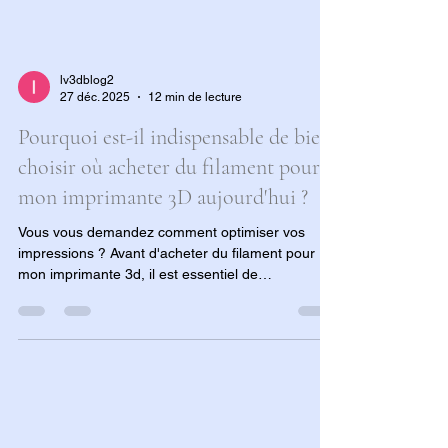
lv3dblog2
27 déc. 2025
12 min de lecture
Pourquoi est-il indispensable de bien
choisir où acheter du filament pour
mon imprimante 3D aujourd'hui ?
Vous vous demandez comment optimiser vos
impressions ? Avant d'acheter du filament pour
mon imprimante 3d, il est essentiel de
comprendre l'impact de la qualité du matériau sur
vos résultats. Que vous soyez un amateur
passionné ou un industriel à la recherche de
filament 3d professionel en France, ce guide
complet analyse les critères de tolérance, les
types de polymères (PLA, PETG, ASA) et les