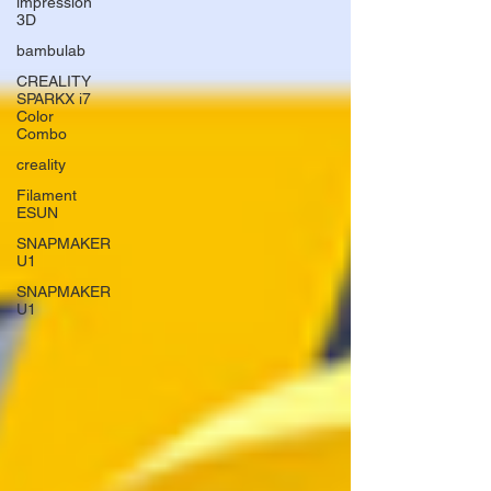
impression
3D
bambulab
CREALITY
SPARKX i7
Color
Combo
creality
Filament
ESUN
SNAPMAKER
U1
SNAPMAKER
U1