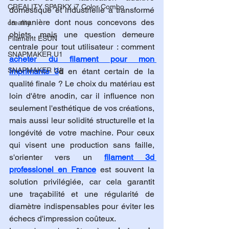
CREALITY SPARKX i7 Color Combo
domestique et industrielle a transformé 
la manière dont nous concevons des 
creality
objets, mais une question demeure 
Filament ESUN
centrale pour tout utilisateur : comment 
SNAPMAKER U1
acheter du filament pour mon 
SNAPMAKER U1
imprimante 3
d
 en étant certain de la 
qualité finale ? Le choix du matériau est 
loin d'être anodin, car il influence non 
seulement l'esthétique de vos créations, 
mais aussi leur solidité structurelle et la 
longévité de votre machine. Pour ceux 
qui visent une production sans faille, 
s'orienter vers un 
filament 3d 
professionel en France
 est souvent la 
solution privilégiée, car cela garantit 
une traçabilité et une régularité de 
diamètre indispensables pour éviter les 
échecs d'impression coûteux.