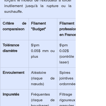
forçant le moteur de l'extrudeur à forcer 
inutilement jusqu'à la rupture ou la 
surchauffe.
Critère de 
Filament 
Filament 3d 
comparaison
"Budget"
professionel 
en France
Tolérance 
$\pm 
$\pm 
diamètre
0.05$ mm ou 
0.02$ mm 
plus
(contrôle 
laser)
Enroulement
Aléatoire 
Spires 
(risque de 
jointives et 
nœuds)
ordonnées
Impuretés
Fréquentes 
Filtrage 
(risque de 
rigoureux des 
bouchage)
granules