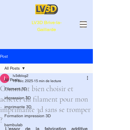
LV3D Brive-la-
Gaillarde
Post
All Posts
lv3dblog2
All Posts
19 déc. 2025
15 min de lecture
Comment bien choisir et
Filament 3D
acheter du filament pour mon
impression 3D
imprimante 3D,
imprimante 3d sans se tromper
Formation impression 3D
?
bambulab
L'essor de la fabrication additive 