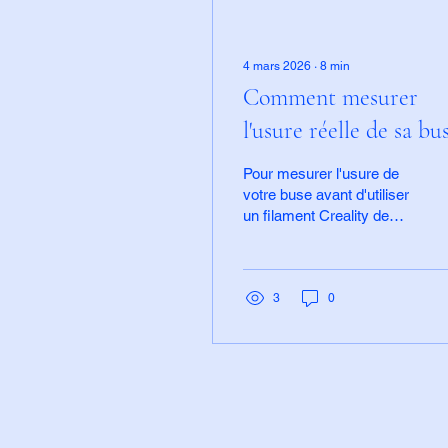
4 mars 2026
∙
8
min
Comment mesurer
l'usure réelle de sa bu
quand on va acheter
Pour mesurer l'usure de
filament 3D
votre buse avant d'utiliser
un filament Creality de
CRÉALITY chez LV
chez LV3D, la méthode la
?
plus précise consiste à
mesurer le diamètre du
filament extrudé dans le
3
0
vide avec un pied à
coulisse. Si la mesure
dépasse largement le
diamètre nominal (ex:
0,50 mm pour une buse
de 0,4 mm), la buse est
érodée. Une inspection