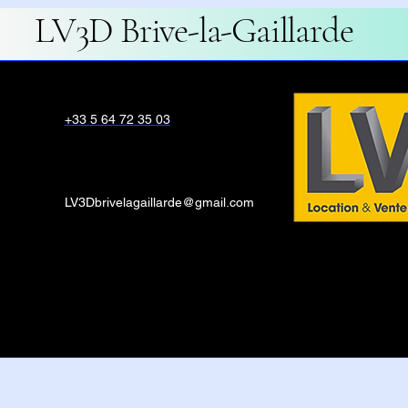
LV3D Brive-la-Gaillarde
visuelle de la pointe et du
débit permet également
de confirmer cette usure
+33 5 64 72 35 03
LV3Dbrivelagaillarde@gmail.com