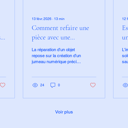
13 févr. 2026
∙
13
min
12 
Comment refaire une
Es
se
pièce avec une
un
imprimante 3D pour
i
La réparation d'un objet
L'i
réparer ses objets du
sa
repose sur la création d'un
sol
jumeau numérique précis
sau
3D
quotidien ?
?
de la pièce cassée, suivi
don
de sa fabrication par
épu
impression 3D. Cette
Ell
méthode permet non
24
0
me
seulement de restaurer
ess
l'usage de l'objet, mais
ain
aussi d'en optimiser le
tec
design et la solidité pour
tec
Voir plus
corriger les faiblesses du
sec
modèle original.
vin
évi