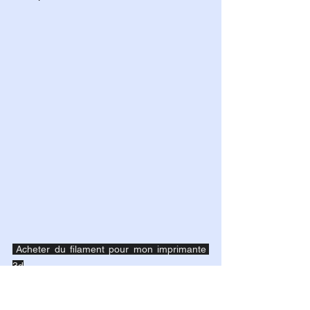
 Acheter du filament pour mon imprimante 
3d
Quelles sont les précautions à 