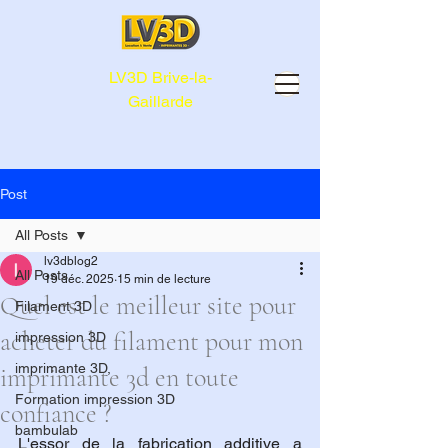
LV3D Brive-la-
Gaillarde
Post
All Posts
lv3dblog2
All Posts
19 déc. 2025
15 min de lecture
Quel est le meilleur site pour
Filament 3D
acheter du filament pour mon
impression 3D
imprimante 3D,
imprimante 3d en toute
Formation impression 3D
confiance ?
bambulab
L'essor de la fabrication additive a 