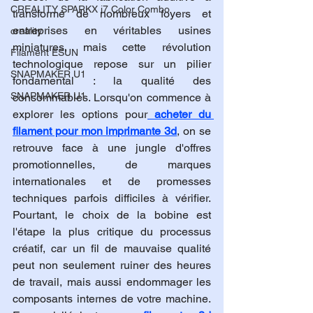
CREALITY SPARKX i7 Color Combo
transformé de nombreux foyers et 
entreprises en véritables usines 
creality
miniatures, mais cette révolution 
Filament ESUN
technologique repose sur un pilier 
SNAPMAKER U1
fondamental : la qualité des 
SNAPMAKER U1
consommables. Lorsqu'on commence à 
explorer les options pour
acheter du 
filament pour mon imprimante 3d
, on se 
retrouve face à une jungle d'offres 
promotionnelles, de marques 
internationales et de promesses 
techniques parfois difficiles à vérifier. 
Pourtant, le choix de la bobine est 
l'étape la plus critique du processus 
créatif, car un fil de mauvaise qualité 
peut non seulement ruiner des heures 
de travail, mais aussi endommager les 
composants internes de votre machine. 