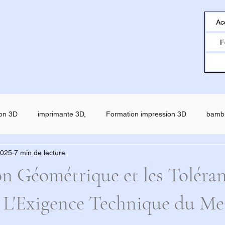
Ac
F
on 3D
imprimante 3D,
Formation impression 3D
bamb
2025
7 min de lecture
o
creality
Filament ESUN
SNAPMAKER U1
SNAP
on Géométrique et les Toléra
: L'Exigence Technique du Me