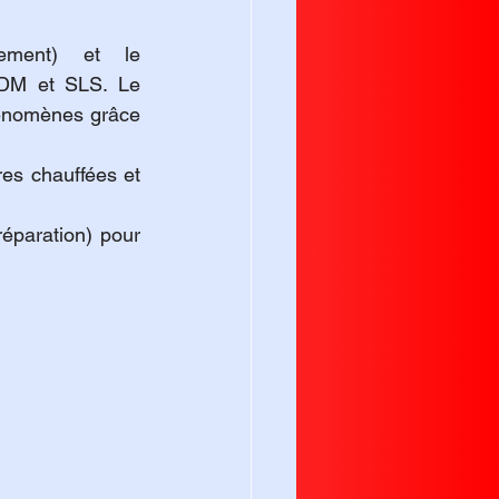
 (rétrécissement du matériau au refroidissement) et le 
 (déformation) sont les principaux ennemis de la précision en FDM et SLS. Le 
énomènes grâce 
es chauffées et 
réparation) pour 