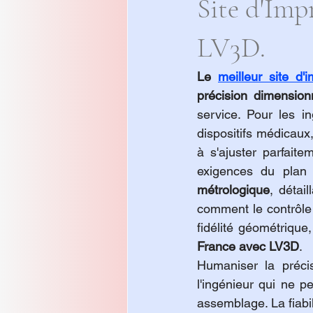
Site d'Imp
LV3D.
Le 
meilleur site d
précision dimensionn
service. Pour les i
dispositifs médicaux
à s'ajuster parfait
exigences du plan 
métrologique
, détail
comment le contrôle q
fidélité géométrique,
France avec LV3D
.
Humaniser la précis
l'ingénieur qui ne 
assemblage. La fiabil