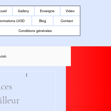
cueil
Gallery
Enseigne
Video
ormations LV3D
Blog
Contact
Conditions générales
ulab
MAKER U1
nces
illeur