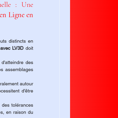
elle : Une 
en Ligne en 
ts distincts en 
e avec LV3D
 doit 
d'atteindre des 
es assemblages 
ralement autour 
essitent d'être 
 des tolérances 
s, en raison du 