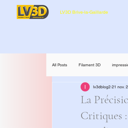
LV3D Brive-la-Gaillarde
All Posts
Filament 3D
impressi
lv3dblog2
21 nov. 
CREALITY SPARKX i7 Color Comb
La Précisi
Critiques 