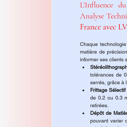
L'Influence d
Analyse Techni
France avec L
Chaque technologie d
matière de précision
informer ses clients 
Stéréolithograp
tolérances de 
serrés, grâce à l
Frittage Sélecti
de 0.2 ou 0.3 m
retirées.
Dépôt de Matiè
pouvant varier 