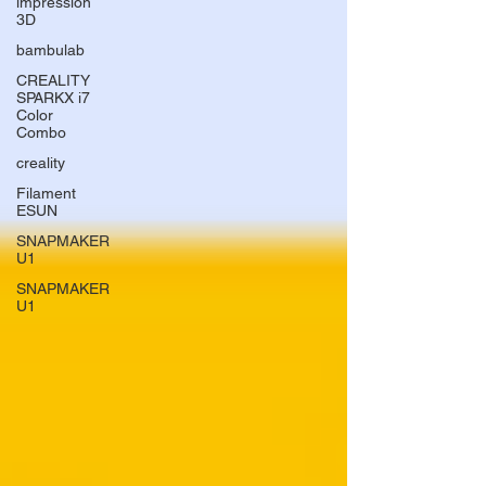
impression
3D
bambulab
CREALITY
SPARKX i7
Color
Combo
creality
Filament
ESUN
SNAPMAKER
U1
SNAPMAKER
U1