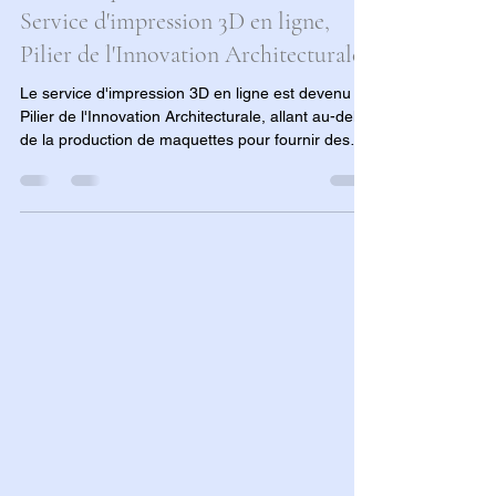
24 nov. 2025
6 min de lecture
De la Maquette à l'Échelle Un : Le
Service d'impression 3D en ligne,
Pilier de l'Innovation Architecturale.
Le service d'impression 3D en ligne est devenu un
Pilier de l'Innovation Architecturale, allant au-delà
de la production de maquettes pour fournir des
composants critiques à l'échelle un. Il permet de
matérialiser des géométries complexes (éléments
de façade, connecteurs structurels, moules de
coffrage) en utilisant des polymères techniques
durables. Ce service accélère la validation
technique, réduit les coûts d'outillage traditionnels
et offre une liberté de design sans pré