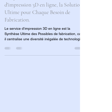
La Synthèse des Possibles : Le Service
d'impression 3D en ligne, la Solution
Ultime pour Chaque Besoin de
Fabrication.
Le service d'impression 3D en ligne est la
Synthèse Ultime des Possibles de fabrication, car
il centralise une diversité inégalée de technologies
(SLS, FDM, etc.), de matériaux industriels
avancés, et de l'expertise en DfAM. Cette solution
globale élimine les contraintes du prototypage
interne, permet le concept de Stock Zéro et
accélère la commercialisation, faisant du service
le pont technologique indispensable entre le
design numérique et la réalité physique.