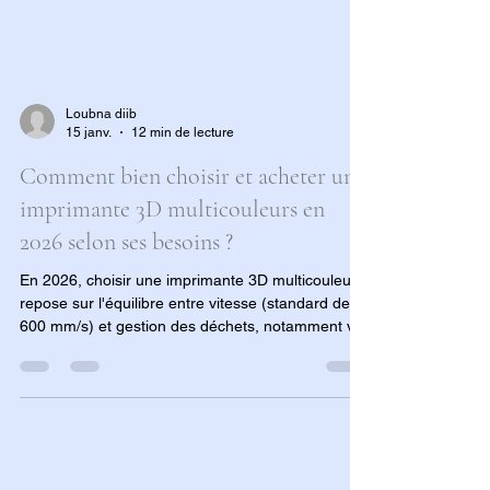
Loubna diib
15 janv.
12 min de lecture
Comment bien choisir et acheter une
imprimante 3D multicouleurs en
2026 selon ses besoins ?
En 2026, choisir une imprimante 3D multicouleurs
repose sur l'équilibre entre vitesse (standard de
600 mm/s) et gestion des déchets, notamment via
la réduction des purges de plastique. Le choix
dépend de votre usage : des modèles accessibles
et automatisés pour le loisir, ou des machines
capables de gérer des matériaux techniques pour
le secteur professionnel. L'enjeu principal est