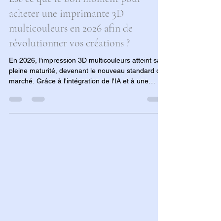
Loubna diib
14 janv.
14 min de lecture
Est-ce que le bon moment pour
acheter une imprimante 3D
multicouleurs en 2026 afin de
révolutionner vos créations ?
En 2026, l'impression 3D multicouleurs atteint sa
pleine maturité, devenant le nouveau standard du
marché. Grâce à l'intégration de l'IA et à une
fiabilité accrue, cette technologie révolutionne la
création personnelle en permettant de produire
des objets au rendu professionnel sans post-
traitement. Avec des prix en forte baisse et une
vitesse optimisée, l'année 2026 représente le
moment idéal pour s'équiper, la majorité des
machines