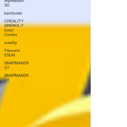
impression
3D
bambulab
CREALITY
SPARKX i7
Color
Combo
creality
Filament
ESUN
SNAPMAKER
U1
SNAPMAKER
U1