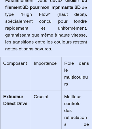
Parallèlement, vous devez 
choisir du 
filament 3D pour mon imprimante 3D
 de 
type "High Flow" (haut débit), 
spécialement conçu pour fondre 
rapidement et uniformément, 
garantissant que même à haute vitesse, 
les transitions entre les couleurs restent 
nettes et sans bavures.
Composant
Importance
Rôle dans 
le 
multicouleu
rs
Extrudeur 
Crucial
Meilleur 
Direct Drive
contrôle 
des 
rétractation
s de 