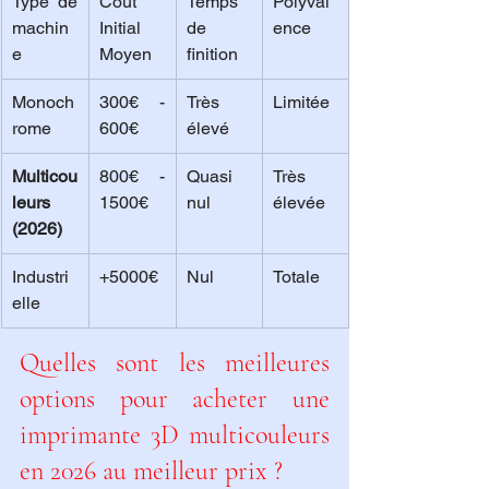
Type de 
Coût 
Temps 
Polyval
machin
Initial 
de 
ence
e
Moyen
finition
Monoch
300€ - 
Très 
Limitée
rome
600€
élevé
Multicou
800€ - 
Quasi 
Très 
leurs 
1500€
nul
élevée
(2026)
Industri
+5000€
Nul
Totale
elle
Quelles sont les meilleures 
options pour acheter une 
imprimante 3D multicouleurs 
en 2026 au meilleur prix ?