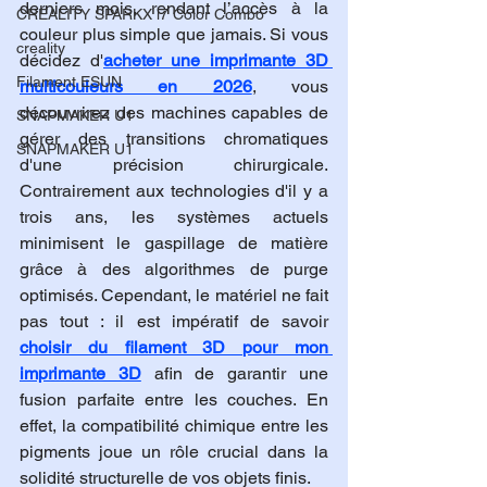
derniers mois, rendant l’accès à la 
CREALITY SPARKX i7 Color Combo
couleur plus simple que jamais. Si vous 
creality
décidez d'
acheter une imprimante 3D 
Filament ESUN
multicouleurs en 2026
, vous 
découvrirez des machines capables de 
SNAPMAKER U1
gérer des transitions chromatiques 
SNAPMAKER U1
d'une précision chirurgicale. 
Contrairement aux technologies d'il y a 
trois ans, les systèmes actuels 
minimisent le gaspillage de matière 
grâce à des algorithmes de purge 
optimisés. Cependant, le matériel ne fait 
pas tout : il est impératif de savoir 
choisir du filament 3D pour mon 
imprimante 3D
 afin de garantir une 
fusion parfaite entre les couches. En 
effet, la compatibilité chimique entre les 
pigments joue un rôle crucial dans la 
solidité structurelle de vos objets finis.