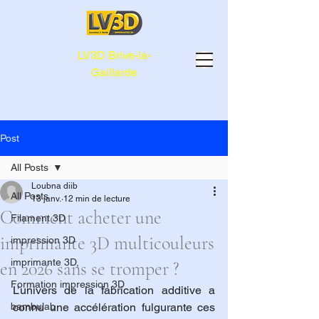
LV3D Brive-la-
Gaillarde
Post
All Posts
Loubna diib
All Posts
13 janv.
12 min de lecture
Comment acheter une
Filament 3D
imprimante 3D multicouleurs
impression 3D
imprimante 3D,
en 2026 sans se tromper ?
Formation impression 3D
L’univers de la fabrication additive a 
bambulab
connu une accélération fulgurante ces 