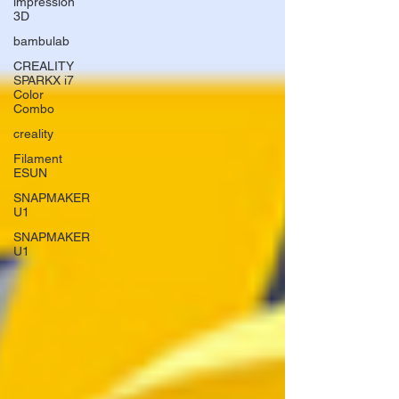
impression
3D
bambulab
CREALITY
SPARKX i7
Color
Combo
creality
Filament
ESUN
SNAPMAKER
U1
SNAPMAKER
U1