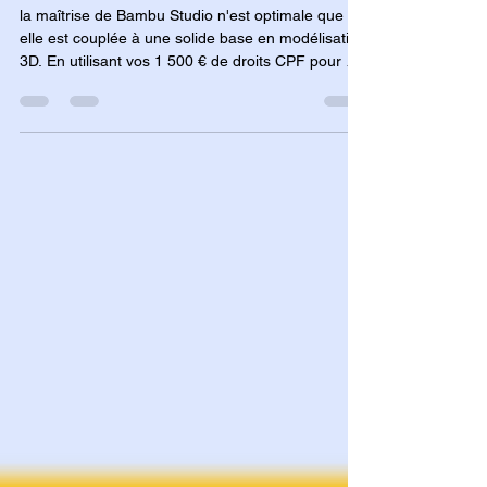
faire une formation Bambu Studio et
maîtriser son imprimante 3D ?
la maîtrise de Bambu Studio n'est optimale que si
elle est couplée à une solide base en modélisation
3D. En utilisant vos 1 500 € de droits CPF pour ce
cursus incluant l'imprimante, vous transformez un
simple logiciel de découpe en un véritable outil de
fabrication professionnelle. C'est cette alliance
entre un accompagnement personnalisé par un
expert et une certification sur Fusion 360 qui
sécurise votre investissement de 150 €