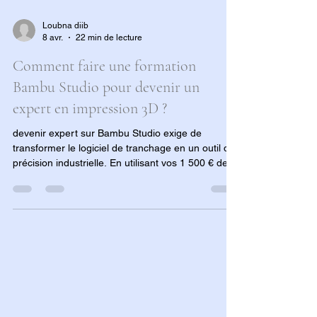
Loubna diib
8 avr.
22 min de lecture
Comment faire une formation
Bambu Studio pour devenir un
expert en impression 3D ?
devenir expert sur Bambu Studio exige de
transformer le logiciel de tranchage en un outil de
précision industrielle. En utilisant vos 1 500 € de
droits CPF pour ce cursus incluant une
imprimante 3D livrée prête à l'emploi, vous
apprenez à dompter les paramètres les plus
pointus pour des résultats professionnels. C'est
cette alliance entre une formation technique sur le