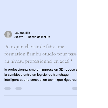
Loubna diib
20 avr.
19 min de lecture
Pourquoi choisir de faire une
formation Bambu Studio pour passer
au niveau professionnel en 2026 ?
le professionnalisme en impression 3D repose sur
la symbiose entre un logiciel de tranchage
intelligent et une conception technique rigoureuse.
En utilisant vos 1 500 € de droits CPF pour ce
cursus incluant une imprimante 3D livrée prête à
l'emploi, vous transformez votre pratique amateur