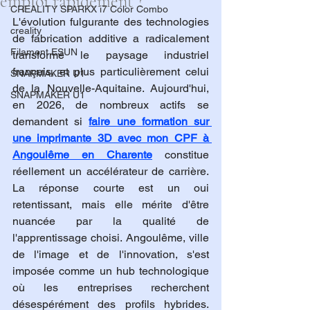
emploi rapidement ?
CREALITY SPARKX i7 Color Combo
L'évolution fulgurante des technologies 
creality
de fabrication additive a radicalement 
Filament ESUN
transformé le paysage industriel 
français, et plus particulièrement celui 
SNAPMAKER U1
de la Nouvelle-Aquitaine. Aujourd'hui, 
SNAPMAKER U1
en 2026, de nombreux actifs se 
demandent si 
faire une formation sur 
une imprimante 3D avec mon CPF à 
Angoulême en Charente
 constitue 
réellement un accélérateur de carrière. 
La réponse courte est un oui 
retentissant, mais elle mérite d'être 
nuancée par la qualité de 
l'apprentissage choisi. Angoulême, ville 
de l'image et de l'innovation, s'est 
imposée comme un hub technologique 
où les entreprises recherchent 
désespérément des profils hybrides. 