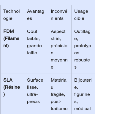
Technol
Avantag
Inconvé
Usage 
ogie
es
nients
cible
FDM 
Coût 
Aspect 
Outillag
(Filame
faible, 
strié, 
e, 
nt)
grande 
précisio
prototyp
taille
n 
es 
moyenn
robuste
e
s
SLA 
Surface 
Matéria
Bijouteri
(Résine
lisse, 
u 
e, 
)
ultra-
fragile, 
figurine
précis
post-
s, 
traiteme
médical
nt long
SLS 
Pas de 
Coût 
Pièces 