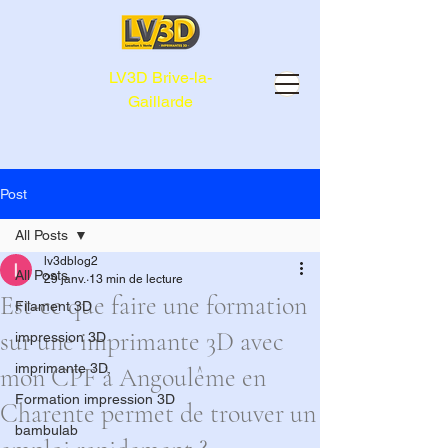
LV3D Brive-la-
Gaillarde
Post
All Posts
lv3dblog2
All Posts
29 janv.
13 min de lecture
Est-ce que faire une formation
Filament 3D
sur une imprimante 3D avec
impression 3D
imprimante 3D,
mon CPF à Angoulême en
Formation impression 3D
Charente permet de trouver un
bambulab