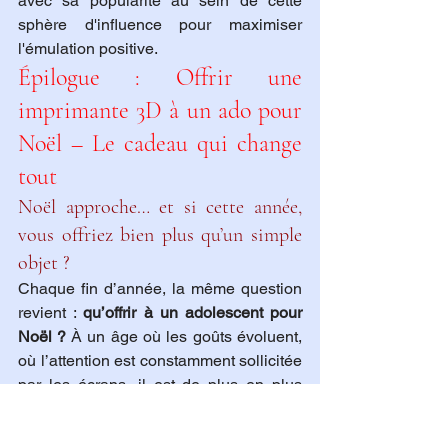
avec sa popularité au sein de cette 
sphère d'influence pour maximiser 
l'émulation positive.
Épilogue : Offrir une 
imprimante 3D à un ado pour 
Noël – Le cadeau qui change 
tout
Noël approche… et si cette année, 
vous offriez bien plus qu’un simple 
objet ?
Chaque fin d’année, la même question 
revient : 
qu’offrir à un adolescent pour 
Noël ?
 À un âge où les goûts évoluent, 
où l’attention est constamment sollicitée 
par les écrans, il est de plus en plus 
difficile de trouver un cadeau qui soit à 
la fois utile, stimulant, durable et… qui 