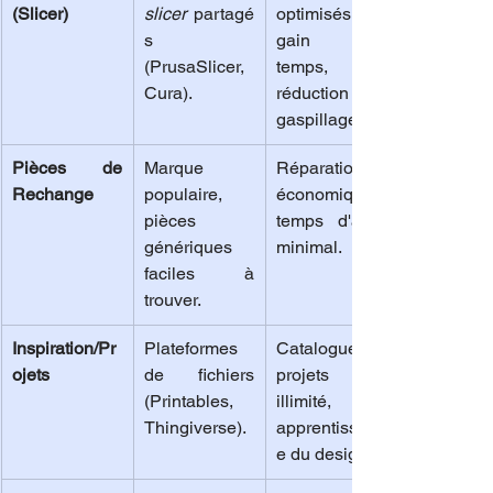
(Slicer)
slicer
 partagé
optimisés, 
s 
gain de 
(PrusaSlicer, 
temps, 
Cura).
réduction du 
gaspillage.
Pièces de 
Marque 
Réparation 
Rechange
populaire, 
économique, 
pièces 
temps d'arrêt 
génériques 
minimal.
faciles à 
trouver.
Inspiration/Pr
Plateformes 
Catalogue de 
ojets
de fichiers 
projets 
(Printables, 
illimité, 
Thingiverse).
apprentissag
e du design.