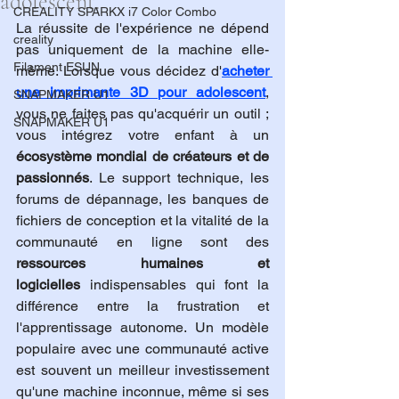
adolescent.
CREALITY SPARKX i7 Color Combo
La réussite de l'expérience ne dépend 
creality
pas uniquement de la machine elle-
Filament ESUN
même. Lorsque vous décidez d'
acheter 
une imprimante 3D pour adolescent
, 
SNAPMAKER U1
vous ne faites pas qu'acquérir un outil ; 
SNAPMAKER U1
vous intégrez votre enfant à un 
écosystème mondial de créateurs et de 
passionnés
. Le support technique, les 
forums de dépannage, les banques de 
fichiers de conception et la vitalité de la 
communauté en ligne sont des 
ressources humaines et 
logicielles
 indispensables qui font la 
différence entre la frustration et 
l'apprentissage autonome. Un modèle 
populaire avec une communauté active 
est souvent un meilleur investissement 
qu'une machine inconnue, même si ses 