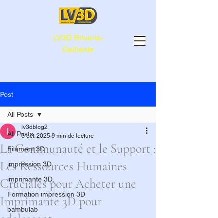
LV3D Brive-la-
Gaillarde
Post
All Posts
lv3dblog2
All Posts
3 oct. 2025
9 min de lecture
La Communauté et le Support :
Filament 3D
Les Ressources Humaines
impression 3D
imprimante 3D,
Cruciales pour Acheter une
Formation impression 3D
Imprimante 3D pour
bambulab