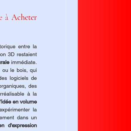
e à 
Acheter 
 comble le fossé historique entre la 
on 3D restaient 
urale
 immédiate. 
 ou le bois, qui 
es logiciels de 
rganiques, des 
éalisable à la 
l'idée en volume 
expérimenter la 
lement dans un 
n d'expression 