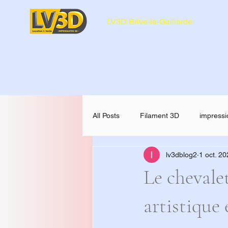
LV3D Brive-la-Gaillarde
All Posts
Filament 3D
impressi
lv3dblog2
1 oct. 2
CREALITY SPARKX i7 Color Comb
Le chevale
artistique