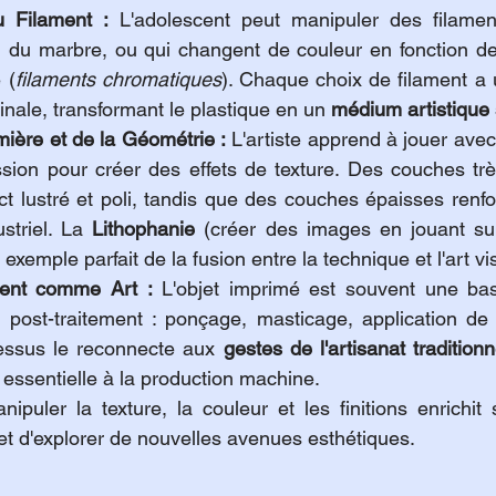
 Filament :
 L'adolescent peut manipuler des filament
s, du marbre, ou qui changent de couleur en fonction de
 (
filaments chromatiques
). Chaque choix de filament a u
finale, transformant le plastique en un 
médium artistique 
mière et de la Géométrie :
 L'artiste apprend à jouer avec 
sion pour créer des effets de texture. Des couches trè
t lustré et poli, tandis que des couches épaisses renfo
striel. La 
Lithophanie
 (créer des images en jouant sur
exemple parfait de la fusion entre la technique et l'art vi
ment comme Art :
 L'objet imprimé est souvent une bas
u post-traitement : ponçage, masticage, application de 
essus le reconnecte aux 
gestes de l'artisanat traditionn
essentielle à la production machine.
ipuler la texture, la couleur et les finitions enrichit 
met d'explorer de nouvelles avenues esthétiques.