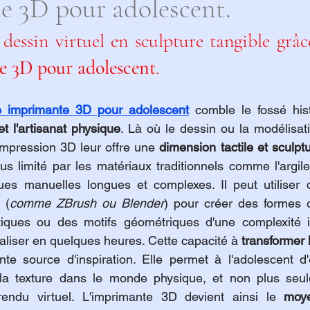
e 3D pour adolescent.
dessin virtuel en sculpture tangible grâc
 3D pour adolescent
.
e imprimante 3D pour adolescent
t l'artisanat physique
. Là où le dessin ou la modélisati
'impression 3D leur offre une 
dimension tactile et sculpt
us limité par les matériaux traditionnels comme l'argile
ues manuelles longues et complexes. Il peut utiliser d
 (
comme ZBrush ou Blender
) pour créer des formes o
iques ou des motifs géométriques d'une complexité irr
ialiser en quelques heures. Cette capacité à 
transformer 
te source d'inspiration. Elle permet à l'adolescent d'
 la texture dans le monde physique, et non plus seu
endu virtuel. L'imprimante 3D devient ainsi le 
moye