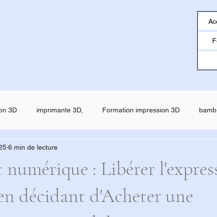
Ac
F
on 3D
imprimante 3D,
Formation impression 3D
bamb
025
6 min de lecture
o
creality
Filament ESUN
SNAPMAKER U1
SNAP
t numérique : Libérer l'expres
 en décidant d'Acheter une