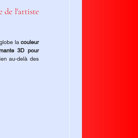
de l'artiste 
globe la 
couleur 
mante 3D pour 
ien au-delà des 