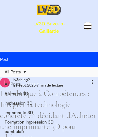
LV3D Brive-la-
Gaillarde
Post
All Posts
lv3dblog2
All Posts
29 sept. 2025
7 min de lecture
La Fabrique à Compétences :
Filament 3D
Intégrer la technologie
impression 3D
imprimante 3D,
concrète en décidant d'Acheter
Formation impression 3D
une imprimante 3D pour
bambulab