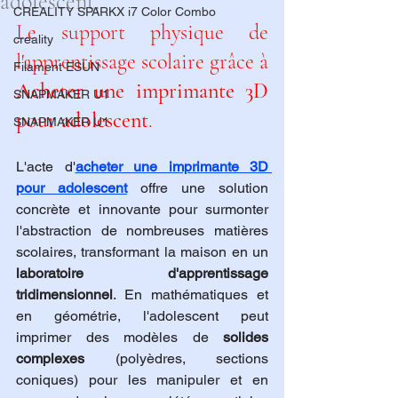
adolescent.
CREALITY SPARKX i7 Color Combo
Le support physique de 
creality
l'apprentissage scolaire grâce à 
Filament ESUN
Acheter une imprimante 3D 
SNAPMAKER U1
pour adolescent
.
SNAPMAKER U1
L'acte d'
acheter une imprimante 3D 
pour adolescent
 offre une solution 
concrète et innovante pour surmonter 
l'abstraction de nombreuses matières 
scolaires, transformant la maison en un 
laboratoire d'apprentissage 
tridimensionnel
. En mathématiques et 
en géométrie, l'adolescent peut 
imprimer des modèles de 
solides 
complexes
 (polyèdres, sections 
coniques) pour les manipuler et en 