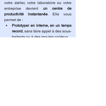
votre atelier, votre laboratoire ou votre 
entreprise devient 
un centre de 
productivité instantanée
. Elle vous 
permet de :
Prototyper en interne, en un temps 
record
, sans faire appel à des sous-
traitants ou à des moules coûteux.
Produire à la demande
, sans stock, 
sans immobilisation, avec un coût 
unitaire maîtrisé.
Personnaliser chaque création
, 
pour offrir à chaque client une 
réponse sur mesure, rapide, 
efficace.
Réduire les cycles de 
développement produit
, en passant 
directement du fichier numérique à 
l’objet réel.
Optimiser votre rentabilité
, grâce à 