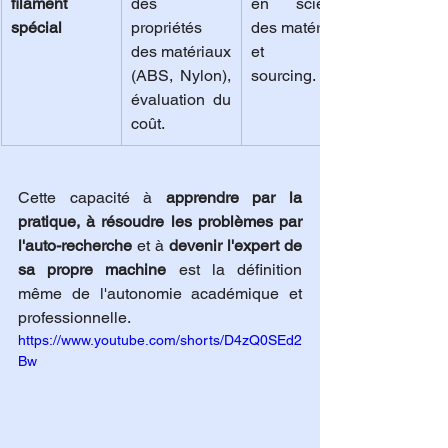
filament 
des 
en science 
spécial
propriétés 
des matériaux 
des matériaux 
et en 
(ABS, Nylon), 
sourcing.
évaluation du 
coût.
Cette capacité à 
apprendre par la 
pratique, à résoudre les problèmes par 
l'auto-recherche
 et à 
devenir l'expert de 
sa propre machine
 est la définition 
même de l'autonomie académique et 
professionnelle. 
https://www.youtube.com/shorts/D4zQ0SEd2
Bw