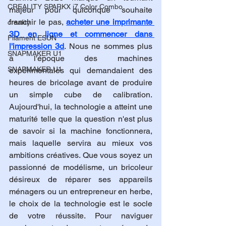
CREALITY SPARKX i7 Color Combo
majeur pour quiconque souhaite 
franchir le pas, 
acheter une imprimante 
creality
3D en ligne et commencer dans 
Filament ESUN
l'impression 3d
. Nous ne sommes plus 
SNAPMAKER U1
à l'époque des machines 
SNAPMAKER U1
expérimentales qui demandaient des 
heures de bricolage avant de produire 
un simple cube de calibration. 
Aujourd'hui, la technologie a atteint une 
maturité telle que la question n'est plus 
de savoir si la machine fonctionnera, 
mais laquelle servira au mieux vos 
ambitions créatives. Que vous soyez un 
passionné de modélisme, un bricoleur 
désireux de réparer ses appareils 
ménagers ou un entrepreneur en herbe, 
le choix de la technologie est le socle 
de votre réussite. Pour naviguer 