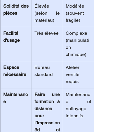
Solidité des 
Élevée 
Modérée 
pièces
(selon le 
(souvent 
matériau)
fragile)
Facilité 
Très élevée
Complexe 
d'usage
(manipulati
on 
chimique)
Espace 
Bureau 
Atelier 
nécessaire
standard
ventilé 
requis
Maintenanc
Faire une 
Maintenanc
e
formation à 
e et 
distance 
nettoyage 
pour 
intensifs
l’impression 
3d et 