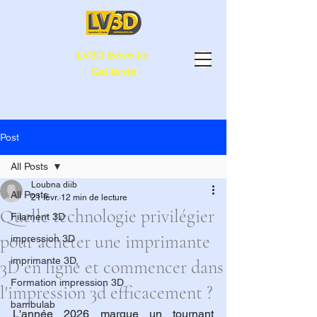
LV3D Brive-la-
Gaillarde
Post
All Posts
Loubna diib
All Posts
21 févr.
12 min de lecture
Quelle technologie privilégier
Filament 3D
pour acheter une imprimante
impression 3D
imprimante 3D,
3D en ligne et commencer dans
Formation impression 3D
l'impression 3d efficacement ?
bambulab
L'année 2026 marque un tournant 