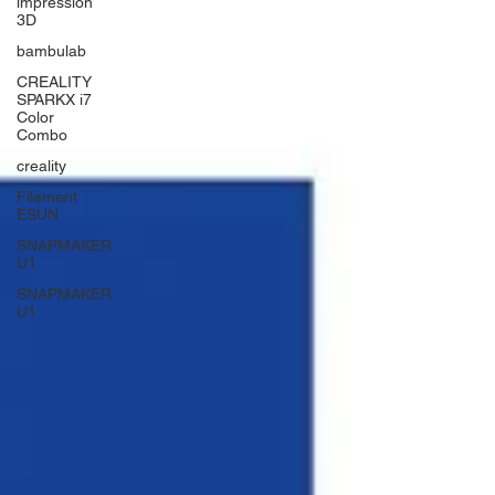
impression
3D
bambulab
CREALITY
SPARKX i7
Color
Combo
creality
Filament
ESUN
SNAPMAKER
U1
SNAPMAKER
U1