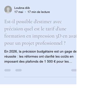
Loubna diib
17 mai
17 min de lecture
Est-il possible d'estimer avec
précision quel est le tarif d’une
formation en impression 3D en 2026
pour un projet professionnel ?
En 2026, la précision budgétaire est un gage de
réussite : les réformes ont clarifié les coûts en
imposant des plafonds de 1 500 € pour les
certifications transversales. Que vous soyez en
phase de reconversion ou en développement de
compétences internes, cette transparence tarifaire
vous permet de choisir sereinement un centre
Qualiopi offrant le meilleur plateau technique
(Bambu Lab, Creality) sans craindre de
dépassement de coût imprévu.