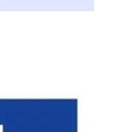
variabilité du prix initial traduit l'écart entre un
simple outil et une solution de production
complète. Si vous visez le prix le plus bas, vous
devrez souvent compenser par un apprentissage
autodidacte et des réglages manuels. À l'inverse,
en utilisant vos 1 500 € de droits CPF pour un
cursus de modélisation incluant une imprimante
3D livrée prête à l'emploi, vous sécurisez votre
investissement initial. C'est cette expertise
logicielle sur Fusion 360 et l'accompagnement te