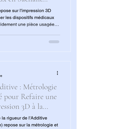
ce usagée par une
epose sur l'impression 3D
er les dispositifs médicaux
pidement une pièce usagée
uit les délais et on garantit
ait et une fonctionnalité sur
t cruciale pour créer des
adaptés à l'individu,
alité des soins.
re
ditive : Métrologie
é pour Refaire une
ression 3D à la
imprimante 3D.
la rigueur de l'Additive
 repose sur la métrologie et