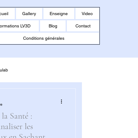
cueil
Gallery
Enseigne
Video
ormations LV3D
Blog
Contact
Conditions générales
ulab
MAKER U1
re
la Santé :
naliser les
ux en Sachant