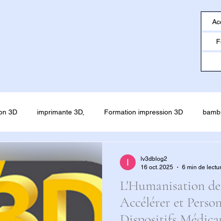
Ac
F
on 3D
imprimante 3D,
Formation impression 3D
bamb
o
creality
Filament ESUN
SNAPMAKER U1
SNAP
lv3dblog2
16 oct. 2025
6 min de lectu
L'Humanisation de 
Accélérer et Person
Dispositifs Médica