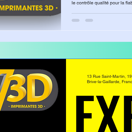
le contrôle qualité pour la fia
refaire une pièce. La produc
nécessite l'usage de scanner
pour garantir les tolérances 
propriétés mécaniques de l'or
cruciales pour assurer l'aptit
refaite
13 Rue Saint-Martin, 1
EX
EX
Brive-la-Gaillarde, Fran