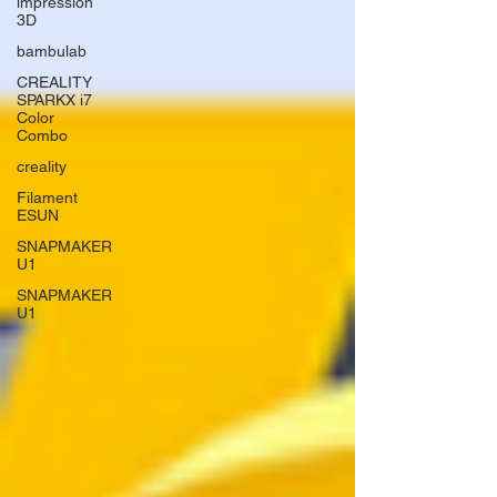
impression
3D
bambulab
CREALITY
SPARKX i7
Color
Combo
creality
Filament
ESUN
SNAPMAKER
U1
SNAPMAKER
U1