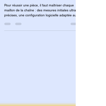
pour refaire une pièce avec une
imprimante 3D avec succès ?
Pour réussir une pièce, il faut maîtriser chaque
maillon de la chaîne : des mesures initiales ultra-
précises, une configuration logicielle adaptée aux
contraintes mécaniques (densité de remplissage)
et une gestion rigoureuse des paramètres
physiques comme les supports et le débit de
matière. Cette approche méthodique garantit une
pièce fonctionnelle tout en réduisant le gaspillage
de filament et le risque d'échec.