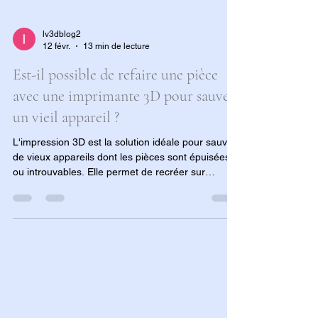
lv3dblog2
12 févr.
13 min de lecture
Est-il possible de refaire une pièce
avec une imprimante 3D pour sauver
un vieil appareil ?
L'impression 3D est la solution idéale pour sauver
de vieux appareils dont les pièces sont épuisées
ou introuvables. Elle permet de recréer sur
mesure des composants essentiels, contournant
ainsi l'obsolescence technique. Cette technologie
offre une seconde vie à des objets vintage ou de
collection, évitant leur mise au rebut malgré leur