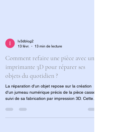
lv3dblog2
13 févr.
13 min de lecture
Comment refaire une pièce avec une
imprimante 3D pour réparer ses
objets du quotidien ?
La réparation d'un objet repose sur la création
d'un jumeau numérique précis de la pièce cassée,
suivi de sa fabrication par impression 3D. Cette
méthode permet non seulement de restaurer
l'usage de l'objet, mais aussi d'en optimiser le
design et la solidité pour corriger les faiblesses du