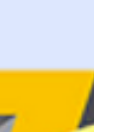
impression 3D, car il permet de passer du simple
prototype à la pièce finale fonctionnelle. Sa
résistance exceptionnelle à la fatigue, aux produits
chimiques et aux contraintes climatiques le rend
indispensable pour créer des mécanismes
durables. En somme, c'est le matériau essentiel
pour quiconque souhaite fabriquer des solutions
techniques réelles capables de remplacer des
pièces industrielles.