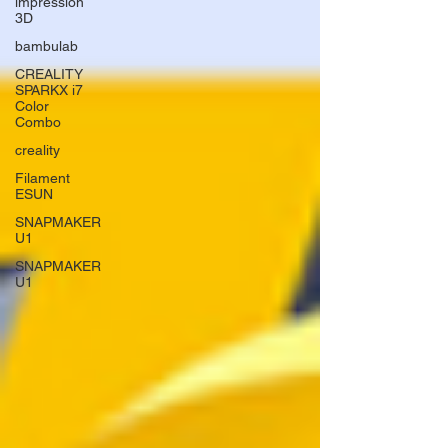
impression
3D
bambulab
CREALITY
SPARKX i7
Color
Combo
creality
Filament
ESUN
SNAPMAKER
U1
SNAPMAKER
U1