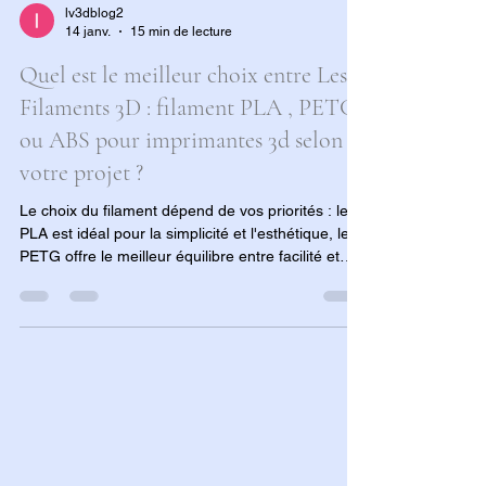
lv3dblog2
14 janv.
15 min de lecture
Quel est le meilleur choix entre Les
Filaments 3D : filament PLA , PETG
ou ABS pour imprimantes 3d selon
votre projet ?
Le choix du filament dépend de vos priorités : le
PLA est idéal pour la simplicité et l'esthétique, le
PETG offre le meilleur équilibre entre facilité et
robustesse pour des objets fonctionnels, tandis
que l'ABS est réservé aux pièces techniques de
haute résistance nécessitant une gestion
thermique rigoureuse.