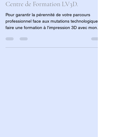
3D avec mon Compte CPF dans un
Centre de Formation LV3D.
Pour garantir la pérennité de votre parcours
professionnel face aux mutations technologiques,
faire une formation à l'impression 3D avec mon
compte CPF dans un centre de formation LV3D
s'impose comme une stratégie d'excellence. En
mobilisant votre Compte Personnel de Formation,
vous investissez de manière sécurisée dans
l'acquisition de compétences clés en fabrication
additive, une expertise désormais critique dans
l'industrie, l'ingénierie et le design. La valeur
ajoutée d'u