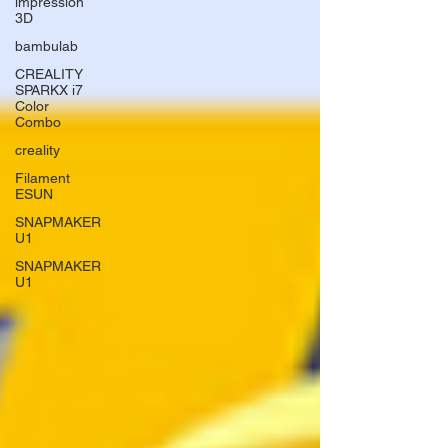
impression
3D
bambulab
CREALITY
SPARKX i7
Color
Combo
creality
Filament
ESUN
SNAPMAKER
U1
SNAPMAKER
U1