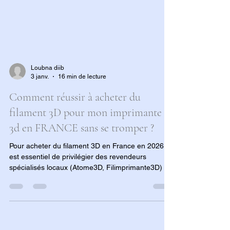
Loubna diib
3 janv.
16 min de lecture
Comment réussir à acheter du
filament 3D pour mon imprimante
3d en FRANCE sans se tromper ?
Pour acheter du filament 3D en France en 2026, il
est essentiel de privilégier des revendeurs
spécialisés locaux (Atome3D, Filimprimante3D) et
des fabricants nationaux (Arianeplast, Kimya) afin
de garantir la qualité et la traçabilité. La réussite
de l'achat repose sur la vérification de la
compatibilité avec les hautes vitesses, le choix du