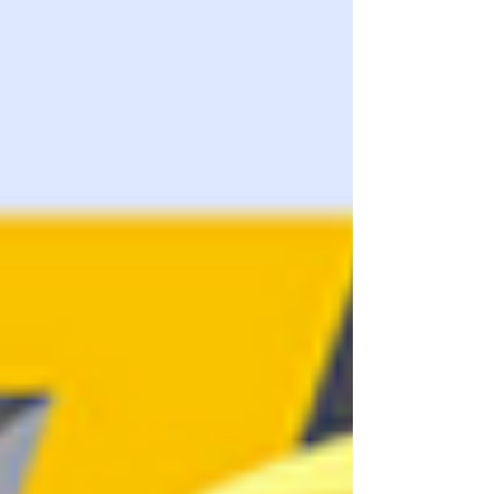
qui conduit au gaspillage de stock. Une autre
erreur est l'achat de filaments non conformes qui
abîment les buses et les hotends, engendrant des
frais de maintenance onéreux. Ces erreurs
démontrent que l'économie sur le prix de la
bobine