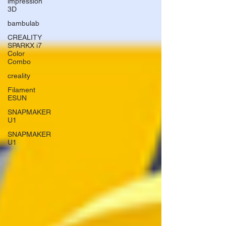
impression
3D
bambulab
CREALITY
SPARKX i7
Color
Combo
creality
Filament
ESUN
SNAPMAKER
U1
SNAPMAKER
U1