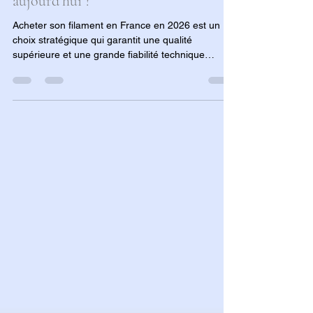
du filament 3D pour mon
imprimante 3d en FRANCE
aujourd'hui ?
Acheter son filament en France en 2026 est un
choix stratégique qui garantit une qualité
supérieure et une grande fiabilité technique
(diamètre régulier, traçabilité). Cette approche
favorise l'éco-responsabilité en réduisant
l'empreinte carbone et en accédant à des
matériaux innovants (recyclés ou biosourcés).
Enfin, le choix du local assure une logistique
optimisée, avec des livraisons rapides, sans frais
de douane, et un support client expert en
français.