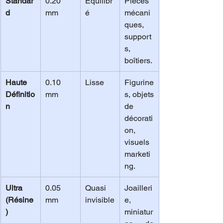
Standar
0.20 
Équilibr
Pièces 
d
mm
é
mécani
ques, 
support
s, 
boîtiers.
Haute 
0.10 
Lisse
Figurine
Définitio
mm
s, objets 
n
de 
décorati
on, 
visuels 
marketi
ng.
Ultra 
0.05 
Quasi 
Joailleri
(Résine
mm
invisible
e, 
)
miniatur