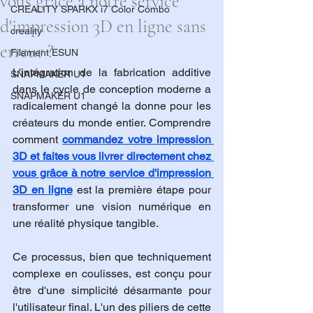
vous grâce à notre service
CREALITY SPARKX i7 Color Combo
d'impression 3D en ligne sans
creality
erreur ?
Filament ESUN
L'intégration de la fabrication additive 
SNAPMAKER U1
dans le cycle de conception moderne a 
SNAPMAKER U1
radicalement changé la donne pour les 
créateurs du monde entier. Comprendre 
comment 
commandez votre impression 
3D et faites vous livrer directement chez 
vous grâce à notre service d'impression 
3D en ligne
 est la première étape pour 
transformer une vision numérique en 
une réalité physique tangible. 
Ce processus, bien que techniquement 
complexe en coulisses, est conçu pour 
être d'une simplicité désarmante pour 
l'utilisateur final. L'un des piliers de cette 