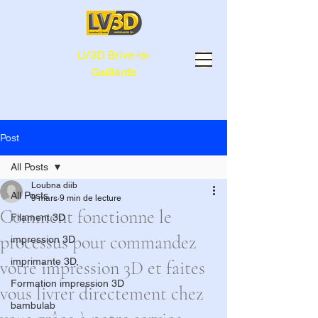
LV3D Brive-la-
Gaillarde
Post
All Posts
Loubna diib
All Posts
9 mars
9 min de lecture
Comment fonctionne le
Filament 3D
processus pour commandez
impression 3D
imprimante 3D,
votre impression 3D et faites
Formation impression 3D
vous livrer directement chez
bambulab