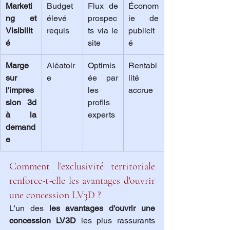
Marketi
Budget 
Flux de 
Économ
ng et 
élevé 
prospec
ie de 
Visibilit
requis
ts via le 
publicit
é
site
é
Marge 
Aléatoir
Optimis
Rentabi
sur 
e
ée par 
lité 
l'impres
les 
accrue
sion 3d 
profils 
à la 
experts
demand
e
Comment l'exclusivité territoriale 
renforce-t-elle les avantages d'ouvrir 
une concession LV3D ?
L'un des 
les avantages d'ouvrir une 
concession LV3D
 les plus rassurants 