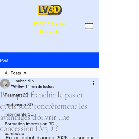
LV3D Brive-la-
Gaillarde
Post
All Posts
Loubna diib
All Posts
8 janv.
14 min de lecture
Pourquoi franchir le pas et
Filament 3D
quels sont concrètement les
impression 3D
imprimante 3D,
avantages d'ouvrir une
Formation impression 3D
concession LV3D ?
bambulab
En ce début d'année 2026, le secteur 