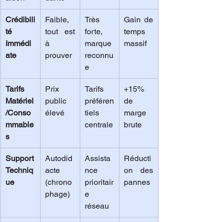
Crédibili
Faible, 
Très 
Gain de 
té 
tout est 
forte, 
temps 
Immédi
à 
marque 
massif
ate
prouver
reconnu
e
Tarifs 
Prix 
Tarifs 
+15% 
Matériel
public 
préféren
de 
/Conso
élevé
tiels 
marge 
mmable
centrale
brute
s
Support 
Autodid
Assista
Réducti
Techniq
acte 
nce 
on des 
ue
(chrono
prioritair
pannes
phage)
e 
réseau