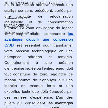
CREALITY SPARKX i7 Color Combo
de la fabrication additive connaît une 
croissance sans précédent, portée par 
creality
une volonté de relocalisation 
Filament ESUN
industrielle et de consommation 
SNAPMAKER U1
durable. Si vous envisagez de lancer 
SNAPMAKER U1
votre propre affaire, comprendre 
les 
avantages d'ouvrir une concession 
LV3D
 est essentiel pour transformer 
votre passion technologique en une 
entreprise pérenne et rentable. 
Contrairement à une création 
d'entreprise isolée où l'entrepreneur doit 
tout construire de zéro, rejoindre ce 
réseau permet de s'appuyer sur une 
identité de marque forte et une 
expertise technique déjà éprouvée par 
des années d'expérience. L'un des 
piliers qui consolident 
les avantages 