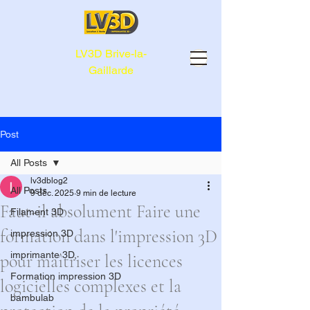
LV3D Brive-la-
Gaillarde
Post
All Posts
lv3dblog2
All Posts
9 déc. 2025
9 min de lecture
Faut-il absolument Faire une
Filament 3D
formation dans l'impression 3D
impression 3D
imprimante 3D,
pour maîtriser les licences
Formation impression 3D
logicielles complexes et la
bambulab