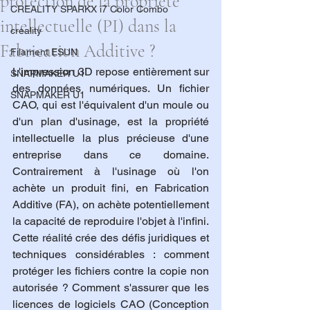
protection de la propriété
CREALITY SPARKX i7 Color Combo
intellectuelle (PI) dans la
creality
Fabrication Additive ?
Filament ESUN
L'impression 3D repose entièrement sur 
SNAPMAKER U1
des données numériques. Un fichier 
SNAPMAKER U1
CAO, qui est l'équivalent d'un moule ou 
d'un plan d'usinage, est la propriété 
intellectuelle la plus précieuse d'une 
entreprise dans ce domaine. 
Contrairement à l'usinage où l'on 
achète un produit fini, en Fabrication 
Additive (FA), on achète potentiellement 
la capacité de reproduire l'objet à l'infini. 
Cette réalité crée des défis juridiques et 
techniques considérables : comment 
protéger les fichiers contre la copie non 
autorisée ? Comment s'assurer que les 
licences de logiciels CAO (Conception 