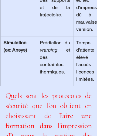
des supports 
échec 
et de la 
d'impression 
trajectoire.
dû à une 
mauvaise 
version.
Simulation 
Prédiction du 
Temps 
(ex: Ansys)
warping
 et 
d'attente 
des 
élevé pour 
contraintes 
l'accès aux 
thermiques.
licences 
limitées.
Quels sont les protocoles de 
sécurité que l'on obtient en 
choisissant de 
Faire une 
formation dans l'impression 
3D
 pour la gestion des 