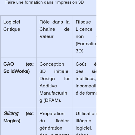
Faire une formation dans l'impression 3D
Logiciel 
Rôle dans la 
Risque de 
Critique
Chaîne de 
Licence si 
Valeur
non géré 
(Formation 
3D)
CAO (ex: 
Conception 
Coût élevé 
SolidWorks)
3D initiale, 
des sièges 
Design for 
inutilisés, 
Additive 
incompatibilit
Manufacturin
é de format.
g (DFAM).
Slicing
 (ex: 
Préparation 
Utilisation 
Magics)
du fichier, 
illégale du 
génération 
logiciel, 