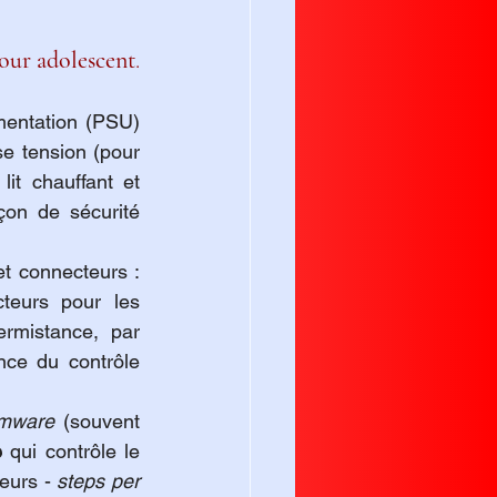
our adolescent
.
mentation (PSU) 
e tension (pour 
it chauffant et 
çon de sécurité 
et connecteurs : 
drivers des moteurs (souvent des TMC2208 ou similaires), connecteurs pour les 
rmistance, par 
nce du contrôle 
rmware
 (souvent 
e
 qui contrôle le 
eurs - 
steps per 