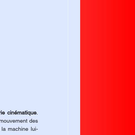
rie cinématique
. 
 mouvement des 
 la machine lui-