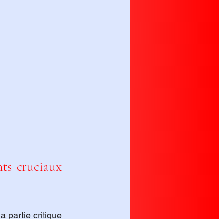
ts cruciaux 
 partie critique 