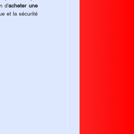
n d'
acheter une 
e et la sécurité 