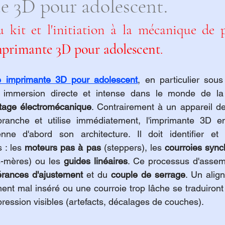
e 3D pour adolescent.
primante 3D pour adolescent
.
e imprimante 3D pour adolescent
, en particulier sous
 immersion directe et intense dans le monde de la
age électromécanique
. Contrairement à un appareil d
ranche et utilise immédiatement, l'imprimante 3D en
nne d'abord son architecture. Il doit identifier et
 : les 
moteurs pas à pas
 (steppers), les 
courroies syn
s-mères) ou les 
guides linéaires
. Ce processus d'assem
érances d'ajustement
 et du 
couple de serrage
. Un align
ment mal inséré ou une courroie trop lâche se traduiron
pression visibles (artefacts, décalages de couches).