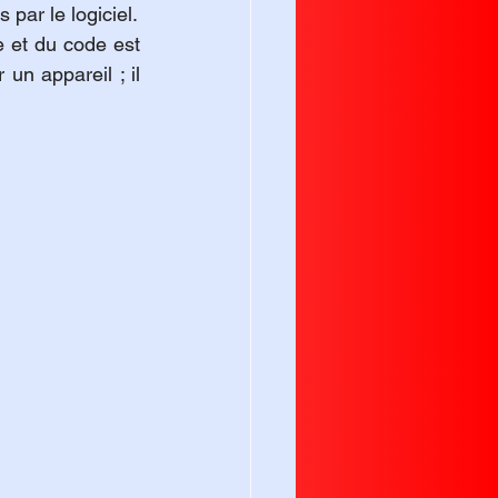
par le logiciel.
 et du code est 
un appareil ; il 