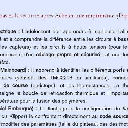
as et la sécurité après 
Acheter une imprimante 3D p
ctrique :
 L'adolescent doit apprendre à manipuler l'ali
é et à comprendre la différence entre les circuits à bass
es capteurs) et les circuits à haute tension (pour le l
 nécessité d'un 
câblage propre et sécurisé
 est une le
rète.
Mainboard) :
 Il apprend à identifier les différents ports 
n de course
 (endstops), et les thermistances. La the
seigne la boucle de rétroaction thermique et l'importa
pérature pour la fusion des polymères.
ciel Embarqué) :
 Le flashage et la configuration du 
fi
 ou Klipper) le confrontent directement au 
code sourc
it modifier des paramètres (taille du plateau, pas des mot