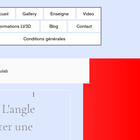
cueil
Gallery
Enseigne
Video
ormations LV3D
Blog
Contact
Conditions générales
ulab
MAKER U1
 L'angle
ter une