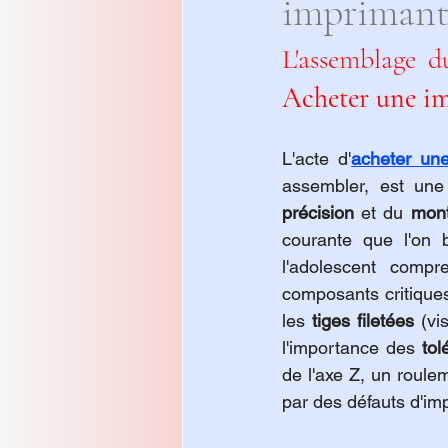
imprimant
Acheter une im
L'acte d'
acheter un
assembler, est une
précision
 et du 
mont
courante que l'on b
l'adolescent compre
composants critiques
les 
tiges filetées
 (vi
l'importance des 
tol
de l'axe Z, un roule
par des défauts d'im