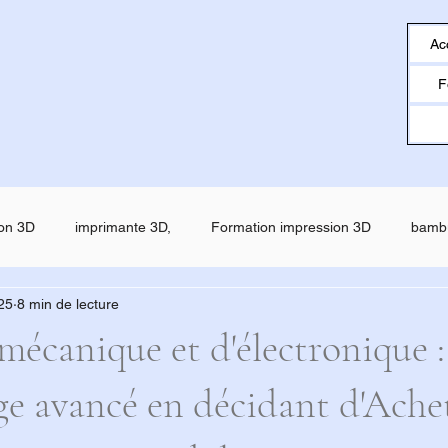
Ac
F
on 3D
imprimante 3D,
Formation impression 3D
bamb
025
8 min de lecture
o
creality
Filament ESUN
SNAPMAKER U1
SNAP
mécanique et d'électronique :
ge avancé en décidant d'Ache