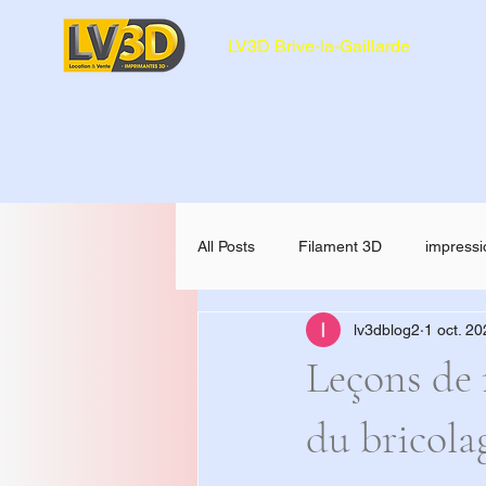
LV3D Brive-la-Gaillarde
All Posts
Filament 3D
impressi
lv3dblog2
1 oct. 2
CREALITY SPARKX i7 Color Comb
Leçons de 
du bricola