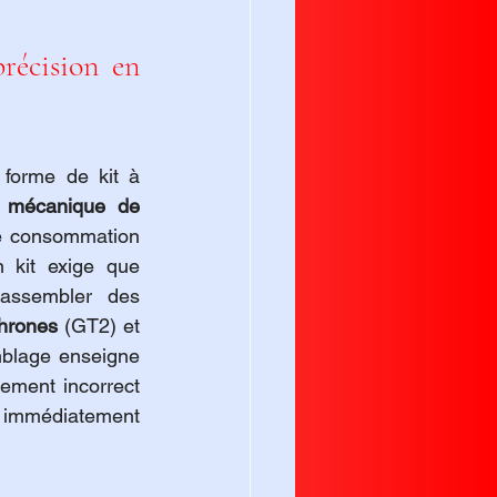
L'assemblage du kit et l'initiation à la mécanique de précision en 
 forme de kit à 
 
mécanique de 
e consommation 
 kit exige que 
 assembler des 
chrones
 (GT2) et 
blage enseigne 
ement incorrect 
t immédiatement 