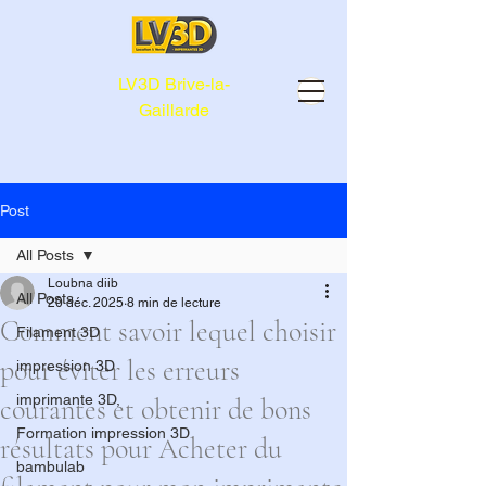
LV3D Brive-la-
Gaillarde
Post
All Posts
Loubna diib
All Posts
20 déc. 2025
8 min de lecture
Comment savoir lequel choisir
Filament 3D
pour éviter les erreurs
impression 3D
imprimante 3D,
courantes et obtenir de bons
Formation impression 3D
résultats pour Acheter du
bambulab