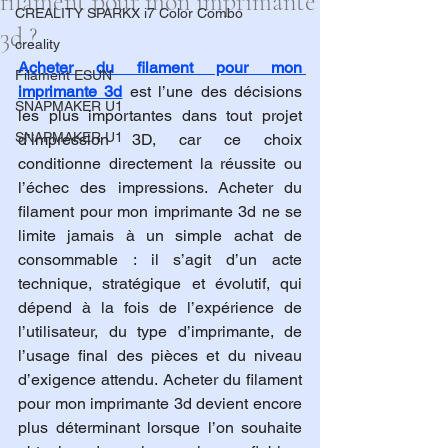
filament pour mon imprimante
CREALITY SPARKX i7 Color Combo
3d ?
creality
Acheter du filament pour mon 
Filament ESUN
imprimante 3d
 est l’une des décisions 
SNAPMAKER U1
les plus importantes dans tout projet 
SNAPMAKER U1
d’impression 3D, car ce choix 
conditionne directement la réussite ou 
l’échec des impressions. Acheter du 
filament pour mon imprimante 3d ne se 
limite jamais à un simple achat de 
consommable : il s’agit d’un acte 
technique, stratégique et évolutif, qui 
dépend à la fois de l’expérience de 
l’utilisateur, du type d’imprimante, de 
l’usage final des pièces et du niveau 
d’exigence attendu. Acheter du filament 
pour mon imprimante 3d devient encore 
plus déterminant lorsque l’on souhaite 