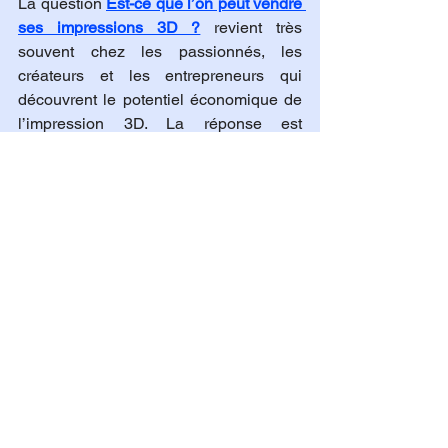
La question 
Est-ce que l’on peut vendre 
ses impressions 3D ?
 revient très 
souvent chez les passionnés, les 
créateurs et les entrepreneurs qui 
découvrent le potentiel économique de 
l’impression 3D. La réponse est 
clairement oui, mais elle mérite d’être 
expliquée en profondeur, car la vente 
d’objets imprimés en 3D ne se fait pas 
sans règles. Derrière cette opportunité 
se cachent des notions essentielles de 
droit, de licences, de propriété 
intellectuelle et de stratégie 
commerciale.
Tout d’abord, il est important de 
comprendre que l’impression 3D ne 
donne pas automatiquement le droit de 
vendre ce que l’on imprime. Le point 
central concerne le 
modèle 3D
 utilisé. 