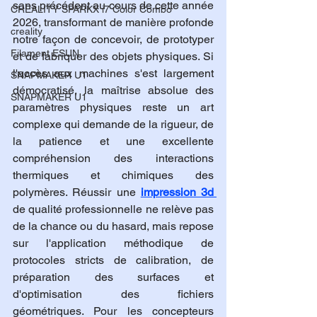
sans précédent au cours de cette année 
CREALITY SPARKX i7 Color Combo
2026, transformant de manière profonde 
creality
notre façon de concevoir, de prototyper 
Filament ESUN
et de fabriquer des objets physiques. Si 
l'accès aux machines s'est largement 
SNAPMAKER U1
démocratisé, la maîtrise absolue des 
SNAPMAKER U1
paramètres physiques reste un art 
complexe qui demande de la rigueur, de 
la patience et une excellente 
compréhension des interactions 
thermiques et chimiques des 
polymères. Réussir une 
impression 3d 
de qualité professionnelle ne relève pas 
de la chance ou du hasard, mais repose 
sur l'application méthodique de 
protocoles stricts de calibration, de 
préparation des surfaces et 
d'optimisation des fichiers 
géométriques. Pour les concepteurs 