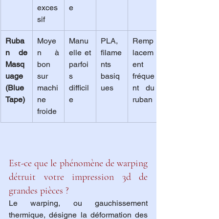
exces
e
sif
Ruba
Moye
Manu
PLA, 
Remp
n de 
n à 
elle et 
filame
lacem
Masq
bon 
parfoi
nts 
ent 
uage 
sur 
s 
basiq
fréque
(Blue 
machi
difficil
ues
nt du 
Tape)
ne 
e
ruban
froide
Est-ce que le phénomène de warping 
détruit votre impression 3d de 
grandes pièces ?
Le warping, ou gauchissement 
thermique, désigne la déformation des 