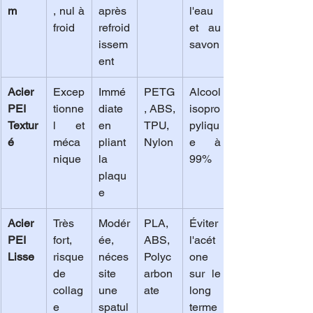
m
, nul à 
après 
l'eau 
froid
refroid
et au 
issem
savon
ent
Acier 
Excep
Immé
PETG
Alcool 
PEI 
tionne
diate 
, ABS, 
isopro
Textur
l et 
en 
TPU, 
pyliqu
é
méca
pliant 
Nylon
e à 
nique
la 
99%
plaqu
e
Acier 
Très 
Modér
PLA, 
Éviter 
PEI 
fort, 
ée, 
ABS, 
l'acét
Lisse
risque 
néces
Polyc
one 
de 
site 
arbon
sur le 
collag
une 
ate
long 
e 
spatul
terme