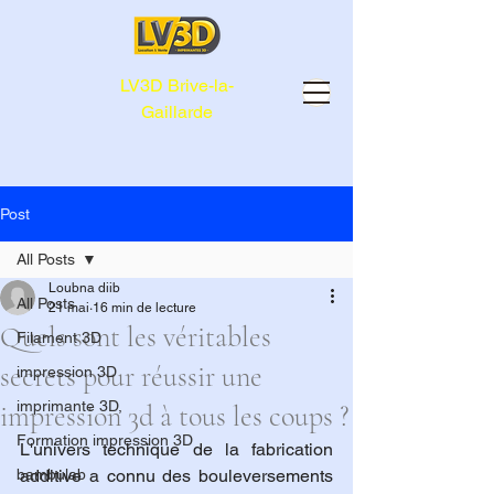
LV3D Brive-la-
Gaillarde
Post
All Posts
Loubna diib
All Posts
21 mai
16 min de lecture
Quels sont les véritables
Filament 3D
secrets pour réussir une
impression 3D
imprimante 3D,
impression 3d à tous les coups ?
Formation impression 3D
L'univers technique de la fabrication 
bambulab
additive a connu des bouleversements 