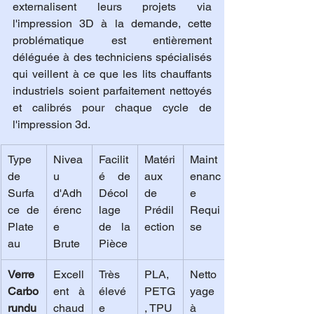
externalisent leurs projets via 
l'impression 3D à la demande, cette 
problématique est entièrement 
déléguée à des techniciens spécialisés 
qui veillent à ce que les lits chauffants 
industriels soient parfaitement nettoyés 
et calibrés pour chaque cycle de 
l'impression 3d.
Type 
Nivea
Facilit
Matéri
Maint
de 
u 
é de 
aux 
enanc
Surfa
d'Adh
Décol
de 
e 
ce de 
érenc
lage 
Prédil
Requi
Plate
e 
de la 
ection
se
au
Brute
Pièce
Verre 
Excell
Très 
PLA, 
Netto
Carbo
ent à 
élevé
PETG
yage 
rundu
chaud
e 
, TPU
à 