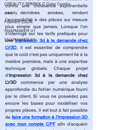
CREALITY SPARKX i7 Color Combo
connu une croissance exponentielle 
ces dernières années, rendant 
creality
l'accessibilité à des pièces sur mesure 
Filament ESUN
plus simple que jamais. Lorsque l'on 
SNAPMAKER U1
s'interroge sur les tarifs pratiqués pour 
SNAPMAKER U1
une 
Impression 3d à la demande chez 
LV3D
, il est essentiel de comprendre 
que le coût n'est pas uniquement lié à la 
matière première, mais à une expertise 
technique globale. Chaque projet 
d'
Impression 3d à la demande chez 
LV3D
 commence par une analyse 
approfondie du fichier numérique fourni 
par le client. Si vous ne possédez pas 
encore les bases pour modéliser vos 
propres pièces, il est tout à fait possible 
de 
faire une formation à l'impression 3D 
avec mon compte CPF
 afin d'acquérir 