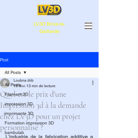
LV3D Brive-la-
Gaillarde
Post
All Posts
Loubna diib
All Posts
10 févr.
13 min de lecture
Quel est le prix d'une
Filament 3D
Impression 3d à la demande
impression 3D
imprimante 3D,
chez LV3D pour un projet
Formation impression 3D
personnalisé ?
bambulab
L'industrie de la fabrication additive a 