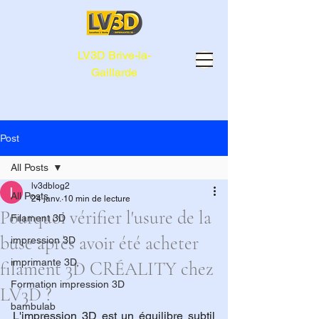
LV3D Brive-la-
Gaillarde
Post
All Posts
lv3dblog2
All Posts
24 janv.
10 min de lecture
Pourquoi vérifier l'usure de la
Filament 3D
buse après avoir été acheter
impression 3D
imprimante 3D,
filament 3D CRÉALITY chez
Formation impression 3D
LV3D ?
bambulab
L'impression 3D est un équilibre subtil 