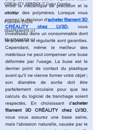
CREALITY SPARKX i7 Color Combo
entre la mécanique de précision et la 
chimie des polymères. Lorsque vous 
creality
prenez la décision d'
acheter filament 3D 
Filament ESUN
CRÉALITY chez LV3D
, vous 
SNAPMAKER U1
investissez dans un consommable dont 
SNAPMAKER U1
la pureté et la régularité sont garanties. 
Cependant, même le meilleur des 
matériaux ne peut compenser une buse 
déformée par l'usage. La buse est le 
dernier point de contact du plastique 
avant qu'il ne vienne former votre objet ; 
son diamètre de sortie doit être 
parfaitement circulaire pour que les 
calculs du logiciel de tranchage soient 
respectés. En choisissant d'
acheter 
filament 3D CRÉALITY chez LV3D
, 
vous vous assurez une base saine, 
mais l'abrasion naturelle, causée par le 