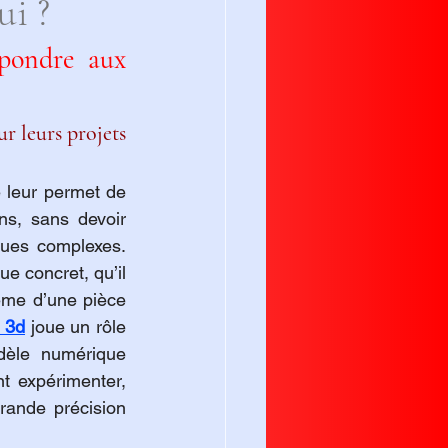
ui ?
pondre aux 
r leurs projets 
e leur permet de 
s, sans devoir 
ues complexes. 
e concret, qu’il 
me d’une pièce 
 3d
 joue un rôle 
dèle numérique 
t expérimenter, 
rande précision 