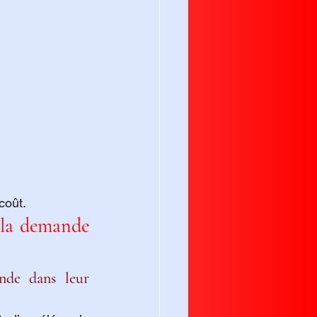
coût.
 la demande 
nde dans leur 