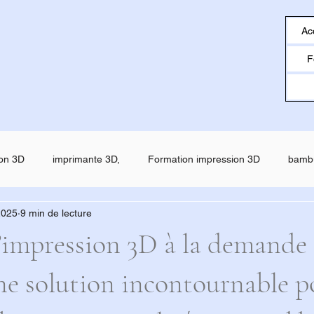
Ac
F
on 3D
imprimante 3D,
Formation impression 3D
bamb
2025
9 min de lecture
o
creality
Filament ESUN
SNAPMAKER U1
SNAP
’impression 3D à la demande e
e solution incontournable p