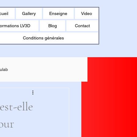
cueil
Gallery
Enseigne
Video
ormations LV3D
Blog
Contact
Conditions générales
ulab
MAKER U1
st-elle
our