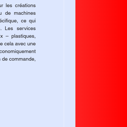
 les créations 
ou de machines 
cifique, ce qui 
. Les services 
 – plastiques, 
résines, métaux – chacun adapté à un usage particulier. Lorsque l’on combine cela avec une 
t économiquement 
m de commande, 