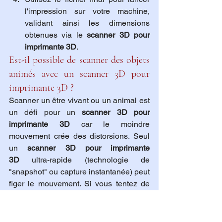
l'impression sur votre machine, 
validant ainsi les dimensions 
obtenues via le 
scanner 3D pour 
imprimante 3D
.
Est-il possible de scanner des objets 
animés avec un scanner 3D pour 
imprimante 3D ?
Scanner un être vivant ou un animal est 
un défi pour un 
scanner 3D pour 
imprimante 3D
 car le moindre 
mouvement crée des distorsions. Seul 
un 
scanner 3D pour imprimante 
3D
 ultra-rapide (technologie de 
"snapshot" ou capture instantanée) peut 
figer le mouvement. Si vous tentez de 
scanner une personne avec un 
scanner 
3D pour imprimante 3D
 standard, vous 
devrez probablement faire corriger les 