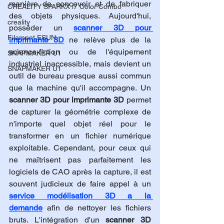
manière de concevoir et de fabriquer 
CREALITY SPARKX i7 Color Combo
des objets physiques. Aujourd'hui, 
creality
posséder un 
scanner 3D pour 
Filament ESUN
imprimante 3D
 ne relève plus de la 
science-fiction ou de l'équipement 
SNAPMAKER U1
industriel inaccessible, mais devient un 
SNAPMAKER U1
outil de bureau presque aussi commun 
que la machine qu'il accompagne. Un 
scanner 3D pour imprimante 3D
 permet 
de capturer la géométrie complexe de 
n'importe quel objet réel pour le 
transformer en un fichier numérique 
exploitable. Cependant, pour ceux qui 
ne maîtrisent pas parfaitement les 
logiciels de CAO après la capture, il est 
souvent judicieux de faire appel à un 
service modélisation 3D a la 
demande
 afin de nettoyer les fichiers 
bruts. L'intégration d'un 
scanner 3D 