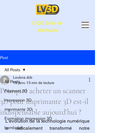
LV3D Brive-la-
Gaillarde
Post
All Posts
Loubna diib
All Posts
15 janv.
13 min de lecture
Pourquoi acheter un scanner
Filament 3D
3D pour imprimante 3D est-il
impression 3D
imprimante 3D,
indispensable aujourd'hui ?
Formation impression 3D
L'évolution de la technologie numérique 
bambulab
a radicalement transformé notre 