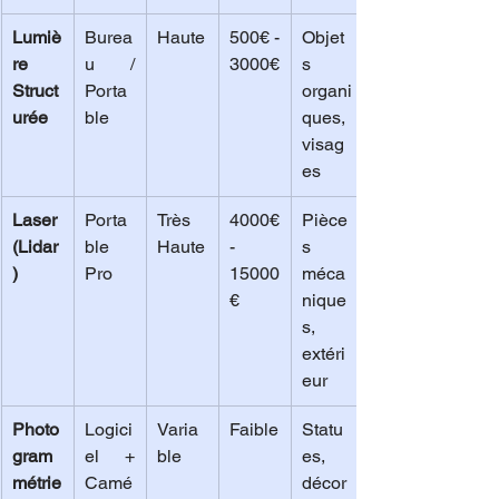
Lumiè
Burea
Haute
500€ - 
Objet
re 
u / 
3000€
s 
Struct
Porta
organi
urée
ble
ques, 
visag
es
Laser 
Porta
Très 
4000€ 
Pièce
(Lidar
ble 
Haute
- 
s 
)
Pro
15000
méca
€
nique
s, 
extéri
eur
Photo
Logici
Varia
Faible
Statu
gram
el + 
ble
es, 
métrie
Camé
décor