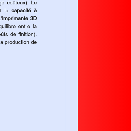
ge coûteux). Le 
t la 
capacité à 
'
imprimante 3D 
ilibre entre la 
s de finition). 
la production de 