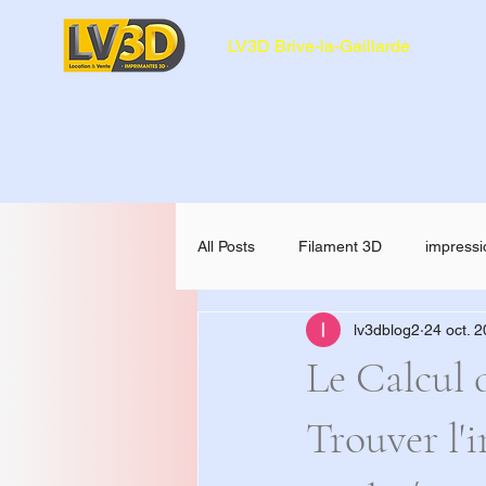
LV3D Brive-la-Gaillarde
All Posts
Filament 3D
impressi
lv3dblog2
24 oct. 
CREALITY SPARKX i7 Color Comb
Le Calcul 
Trouver l'