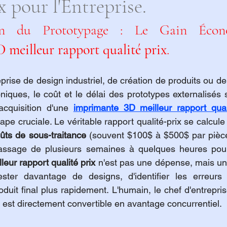
x pour l'Entreprise.
ation du Prototypage : Le Gain Écon
 meilleur rapport qualité prix
.
eprise de design industriel, de création de produits ou d
oniques, le coût et le délai des prototypes externalisés
'acquisition d'une 
imprimante 3D meilleur rapport qual
tape cruciale. Le véritable rapport qualité-prix se calcule 
ûts de sous-traitance
 (souvent $100$ à $500$ par pièce
assage de plusieurs semaines à quelques heures pour u
eur rapport qualité prix
 n'est pas une dépense, mais un 
ster davantage de designs, d'identifier les erreurs 
duit final plus rapidement. L'humain, le chef d'entreprise
i est directement convertible en avantage concurrentiel.