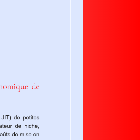
nomique de 
 JIT) de petites 
teur de niche, 
coûts de mise en 