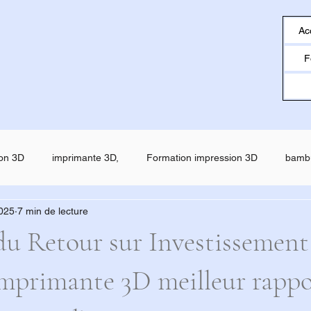
Ac
F
on 3D
imprimante 3D,
Formation impression 3D
bamb
2025
7 min de lecture
o
creality
Filament ESUN
SNAPMAKER U1
SNAP
du Retour sur Investissement
imprimante 3D meilleur rappo