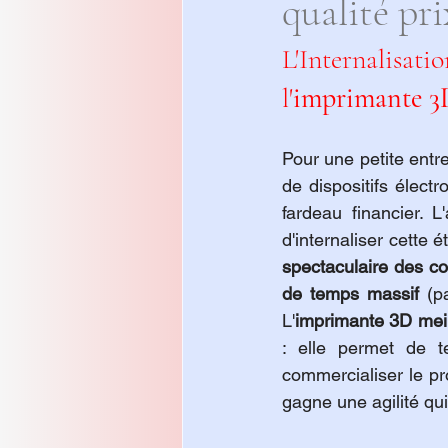
qualité pri
L'Internalis
l'
imprimante 3D
Pour une petite entr
de dispositifs électr
fardeau financier. L
d'internaliser cette é
spectaculaire des co
de temps massif
 (p
L'
imprimante 3D meill
: elle permet de te
commercialiser le pro
gagne une agilité qu