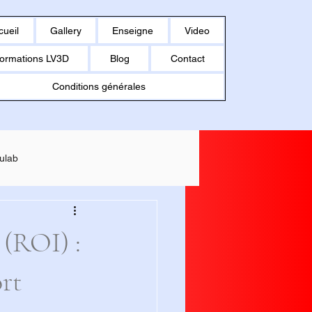
cueil
Gallery
Enseigne
Video
ormations LV3D
Blog
Contact
Conditions générales
ulab
MAKER U1
 (ROI) :
rt