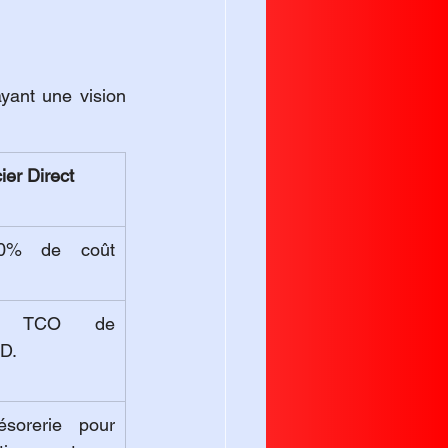
yant une vision 
ier Direct
40% de coût 
e TCO de 
3D.
ésorerie pour 