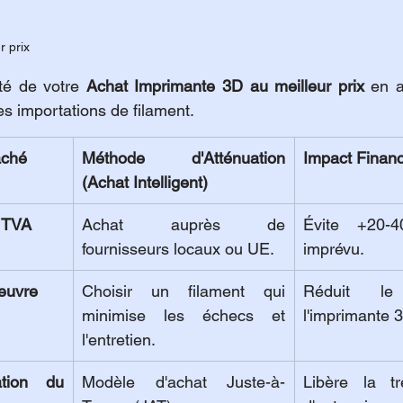
r prix
ité de votre 
Achat Imprimante 3D au meilleur prix
 en a
des importations de filament.
aché
Méthode d'Atténuation 
Impact Financ
(Achat Intelligent)
t TVA
Achat auprès de 
Évite +20-
fournisseurs locaux ou UE.
imprévu.
œuvre
Choisir un filament qui 
Réduit l
minimise les échecs et 
l'imprimante 
l'entretien.
tion du 
Modèle d'achat Juste-à-
Libère la tr