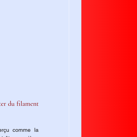
er du filament 
perçu comme la 