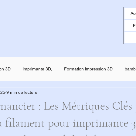
Ac
F
on 3D
imprimante 3D,
Formation impression 3D
bamb
025
9 min de lecture
o
creality
Filament ESUN
SNAPMAKER U1
SNAP
inancier : Les Métriques Clés
 filament pour imprimante 3