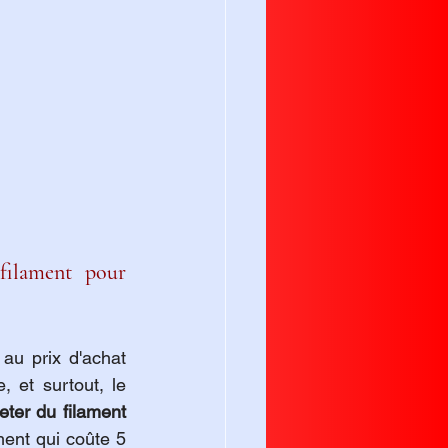
filament pour 
u prix d'achat 
, et surtout, le 
eter du filament 
ment qui coûte 5 