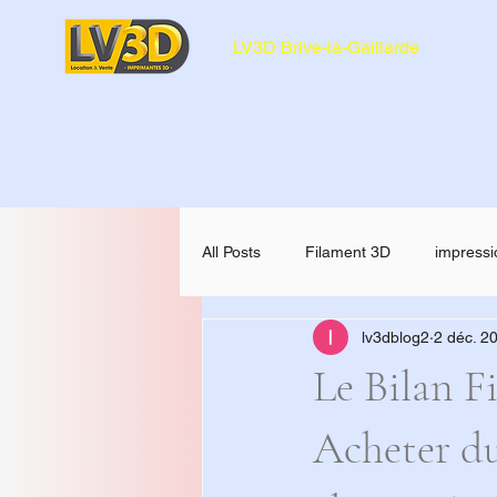
LV3D Brive-la-Gaillarde
All Posts
Filament 3D
impressi
lv3dblog2
2 déc. 2
CREALITY SPARKX i7 Color Comb
Le Bilan F
Acheter du