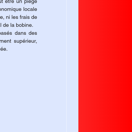
ut être un piège 
onomique locale 
 ni les frais de 
 de la bobine.
 basés dans des 
ent supérieur, 
ée. 