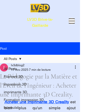
LV3D Brive-la-
Gaillarde
Post
All Posts
lv3dblog2
All Posts
17 nov. 2025
7 min de lecture
La Pédagogie par la Matière et
Filament 3D
l'Éveil de l'Ingénieur : Acheter
impression 3D
imprimante 3D,
une Imprimante 3D Creality.
Formation impression 3D
Acheter une imprimante 3D Creality
 est 
bambulab
bien plus qu'un simple ajout 