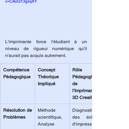
v=CAoQ13gxqXY
L'imprimante force l'étudiant à un 
niveau de rigueur numérique qu'il 
n'aurait pas acquis autrement.
Compétence 
Concept 
Rôle 
Pédagogique
Théorique 
Pédagogique 
Impliqué
de 
l'Imprimante 
3D Creality
Résolution de 
Méthode 
Diagnostic 
Problèmes
scientifique, 
des échecs 
Analyse 
d'impression 