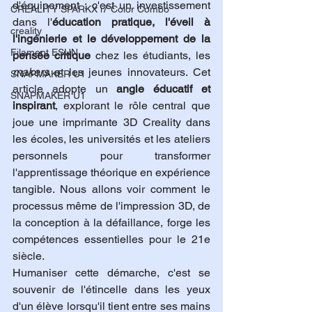
d'équipement ; c'est un investissement 
CREALITY SPARKX i7 Color Combo
dans l'
éducation pratique, l'éveil à 
creality
l'ingénierie et le développement de la 
Filament ESUN
pensée critique
 chez les étudiants, les 
makers
 et les jeunes innovateurs. Cet 
SNAPMAKER U1
article adopte un 
angle éducatif et 
SNAPMAKER U1
inspirant
, explorant le rôle central que 
joue une imprimante 3D Creality dans 
les écoles, les universités et les ateliers 
personnels pour transformer 
l'apprentissage théorique en expérience 
tangible. Nous allons voir comment le 
processus même de l'impression 3D, de 
la conception à la défaillance, forge les 
compétences essentielles pour le 21e 
siècle.
Humaniser cette démarche, c'est se 
souvenir de l'étincelle dans les yeux 
d'un élève lorsqu'il tient entre ses mains 