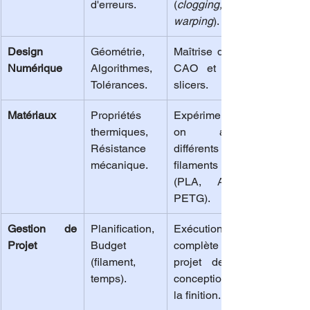
d'erreurs.
(
clogging, 
warping
).
Design 
Géométrie, 
Maîtrise de la 
Numérique
Algorithmes, 
CAO et des 
Tolérances.
slicers.
Matériaux
Propriétés 
Expérimentati
thermiques, 
on avec 
Résistance 
différents 
mécanique.
filaments 
(PLA, ABS, 
PETG).
Gestion de 
Planification, 
Exécution 
Projet
Budget 
complète d'un 
(filament, 
projet de la 
temps).
conception à 
la finition.