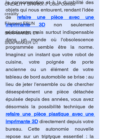
la consommation et à la durabilité des 
CREALITY SPARKX i7 Color Combo
objets qui nous entourent, rendant l'idée 
creality
de 
refaire une pièce avec une 
Filament ESUN
imprimante 3D
 non seulement 
séduisante, mais surtout indispensable 
SNAPMAKER U1
dans un monde où l'obsolescence 
SNAPMAKER U1
programmée semble être la norme. 
Imaginez un instant que votre robot de 
cuisine, votre poignée de porte 
ancienne ou un élément de votre 
tableau de bord automobile se brise : au 
lieu de jeter l'ensemble ou de chercher 
désespérément une pièce détachée 
épuisée depuis des années, vous avez 
désormais la possibilité technique de 
refaire une pièce plastique avec une 
imprimante 3D
 directement depuis votre 
bureau. Cette autonomie nouvelle 
repose sur un triptyque essentiel : la 