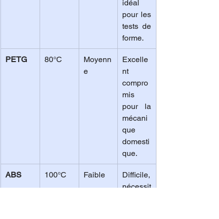
idéal 
pour les 
tests de 
forme.
PETG
80°C
Moyenn
Excelle
e
nt 
compro
mis 
pour la 
mécani
que 
domesti
que.
ABS
100°C
Faible
Difficile, 
nécessit
e une 
ventilati