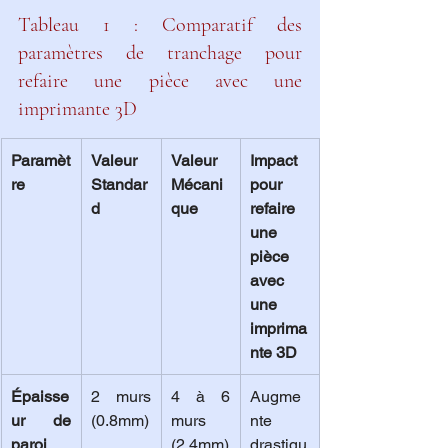
Tableau 1 : Comparatif des 
paramètres de tranchage pour 
refaire une pièce avec une 
imprimante 3D
Paramèt
Valeur 
Valeur 
Impact 
re
Standar
Mécani
pour 
d
que
refaire 
une 
pièce 
avec 
une 
imprima
nte 3D
Épaisse
2 murs 
4 à 6 
Augme
ur de 
(0.8mm)
murs 
nte 
paroi
(2.4mm)
drastiqu