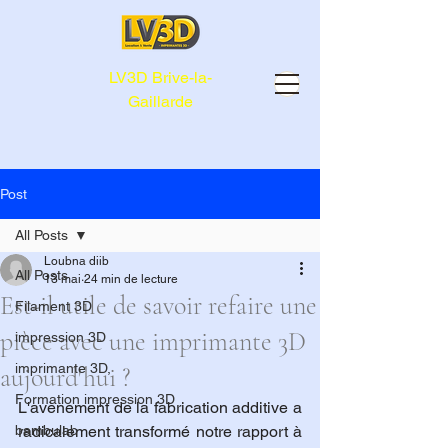
LV3D Brive-la-
Gaillarde
Post
All Posts
Loubna diib
All Posts
13 mai
24 min de lecture
Est-il utile de savoir refaire une
Filament 3D
pièce avec une imprimante 3D
impression 3D
imprimante 3D,
aujourd'hui ?
Formation impression 3D
L'avènement de la fabrication additive a 
bambulab
radicalement transformé notre rapport à 