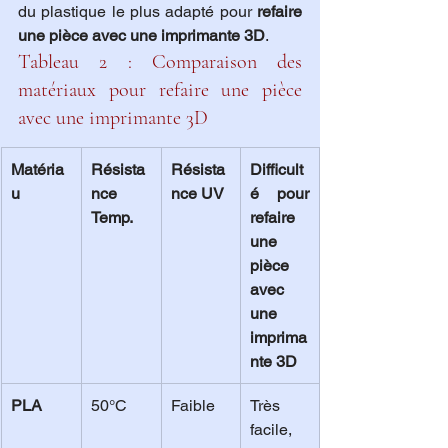
du plastique le plus adapté pour 
refaire 
une pièce avec une imprimante 3D
.
Tableau 2 : Comparaison des 
matériaux pour refaire une pièce 
avec une imprimante 3D
Matéria
Résista
Résista
Difficult
u
nce 
nce UV
é pour 
Temp.
refaire 
une 
pièce 
avec 
une 
imprima
nte 3D
PLA
50°C
Faible
Très 
facile, 