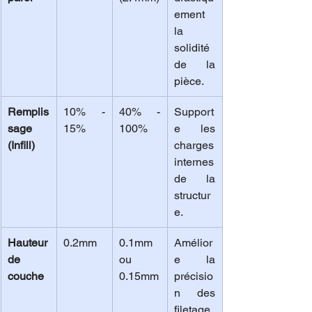
ement 
la 
solidité 
de la 
pièce.
Remplis
10% - 
40% - 
Support
sage 
15%
100%
e les 
(Infill)
charges 
internes 
de la 
structur
e.
Hauteur 
0.2mm
0.1mm 
Amélior
de 
ou 
e la 
couche
0.15mm
précisio
n des 
filetage