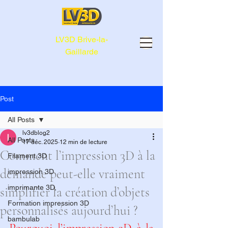
LV3D Brive-la-
Gaillarde
Post
All Posts
lv3dblog2
All Posts
17 déc. 2025
12 min de lecture
Comment l’impression 3D à la
Filament 3D
demande peut-elle vraiment
impression 3D
imprimante 3D,
simplifier la création d’objets
Formation impression 3D
personnalisés aujourd’hui ?
bambulab