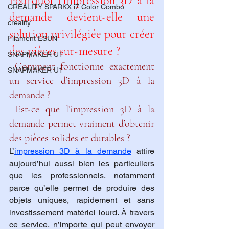
Pourquoi l’impression 3D à la 
CREALITY SPARKX i7 Color Combo
demande devient-elle une 
creality
solution privilégiée pour créer 
Filament ESUN
des pièces sur-mesure ?
SNAPMAKER U1
 Comment fonctionne exactement 
SNAPMAKER U1
un service d’impression 3D à la 
demande ?
 Est-ce que l’impression 3D à la 
demande permet vraiment d’obtenir 
des pièces solides et durables ?
L’
impression 3D à la demande
 attire 
aujourd’hui aussi bien les particuliers 
que les professionnels, notamment 
parce qu’elle permet de produire des 
objets uniques, rapidement et sans 
investissement matériel lourd. À travers 
ce service, n’importe qui peut envoyer 