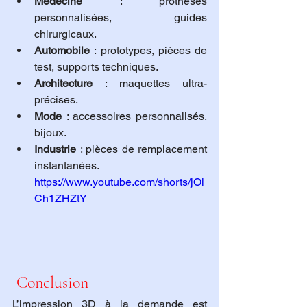
Médecine
 : prothèses 
personnalisées, guides 
chirurgicaux.
Automobile
 : prototypes, pièces de 
test, supports techniques.
Architecture
 : maquettes ultra-
précises.
Mode
 : accessoires personnalisés, 
bijoux.
Industrie
 : pièces de remplacement 
instantanées.
https://www.youtube.com/shorts/jOi
Ch1ZHZtY
 Conclusion
L’impression 3D à la demande est 