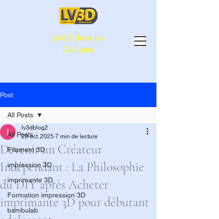
LV3D Brive-la-
Gaillarde
Post
All Posts
lv3dblog2
All Posts
29 oct. 2025
7 min de lecture
Devenir un Créateur
Filament 3D
Indépendant : La Philosophie
impression 3D
imprimante 3D,
du DIY après Acheter
Formation impression 3D
imprimante 3D pour débutant
bambulab