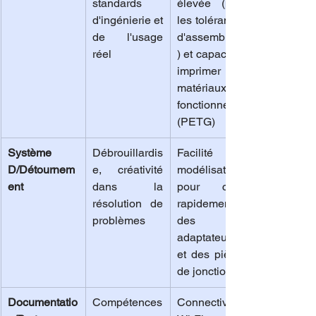
standards 
élevée (pour 
d'ingénierie et 
les tolérances 
de l'usage 
d'assemblage
réel
) et capacité à 
imprimer des 
matériaux 
fonctionnels 
(PETG)
Système 
Débrouillardis
Facilité de 
D/Détournem
e, créativité 
modélisation 
ent
dans la 
pour créer 
résolution de 
rapidement 
problèmes
des 
adaptateurs 
et des pièces 
de jonction
Documentatio
Compétences 
Connectivité 