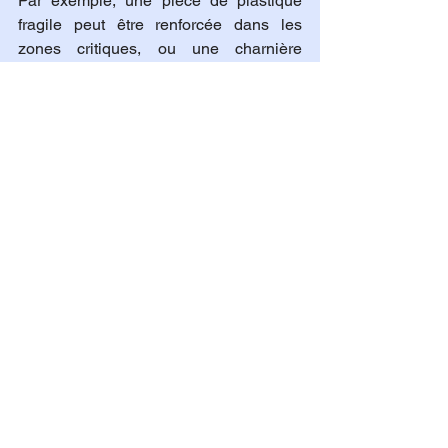
Par exemple, une pièce de plastique 
fragile peut être renforcée dans les 
zones critiques, ou une charnière 
cassée peut être repensée pour avoir 
une plus grande durabilité.
Ainsi, l’impression 3D ne se limite pas à 
la réparation : elle permet de créer 
des 
objets améliorés
, plus adaptés à 
l’usage et aux besoins de chaque 
utilisateur. Ce processus ouvre la voie à 
un modèle de consommation plus 
intelligent, où chaque objet peut être 
réadapté et optimisé
 selon les besoins 
spécifiques de chacun.
LV3D : un partenaire pour réparer et 
améliorer vos objets
Chez 
LV3D
, nous mettons à votre 
disposition des 
imprimantes 3D faciles 
à utiliser
 et un 
service d’impression sur 