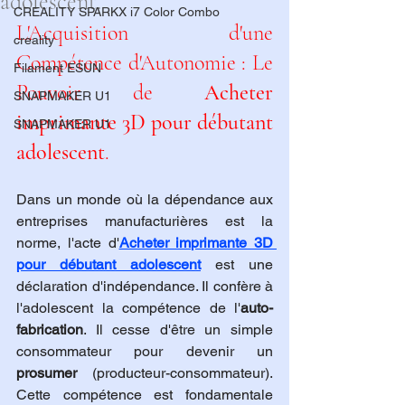
adolescent.
CREALITY SPARKX i7 Color Combo
L'Acquisition d'une 
creality
Compétence d'Autonomie : Le 
Filament ESUN
Pouvoir de 
Acheter 
SNAPMAKER U1
imprimante 3D pour débutant 
SNAPMAKER U1
adolescent
.
Dans un monde où la dépendance aux 
entreprises manufacturières est la 
norme, l'acte d'
Acheter imprimante 3D 
pour débutant adolescent
 est une 
déclaration d'indépendance. Il confère à 
l'adolescent la compétence de l'
auto-
fabrication
. Il cesse d'être un simple 
consommateur pour devenir un 
prosumer
 (producteur-consommateur). 
Cette compétence est fondamentale 