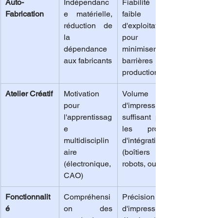
Auto-
Indépendanc
Fiabilité et 
Fabrication
e matérielle, 
faible coût 
réduction de 
d'exploitation 
la 
pour 
dépendance 
minimiser les 
aux fabricants
barrières à la 
production
Atelier Créatif
Motivation 
Volume 
pour 
d'impression 
l'apprentissag
suffisant pour 
e 
les projets 
multidisciplin
d'intégration 
aire 
(boîtiers de 
(électronique, 
robots, outils)
CAO)
Fonctionnalit
Compréhensi
Précision 
é
on des 
d'impression 